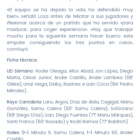
«El equipo se ha dejado la vida, ha defendido muy
bien», señaló Loza antes de felicitar a sus jugadores y
rflexionar acerca de un partido que ha servido «para
madurar, para coger experiencia». «Hay que trabajar
mucho para la siguiente semana hacer bueno este
empate consiguiendo los tres puntos en casa»,
concluyó.
Ficha técnica:
UD Sámano:
Hodei Oleaga, Aitor Abad, Jon López, Diego
Marta, César Junior, Ander Castillo, Ander Lambea (68′
Gilete), Unai Veiga, Deiby, Rasines e Izan Coca (84′ Pedro
Méndez).
Rayo Cantabria:
Laro, Argos, Díaz de Alda, Cagigal, Manu
González, Samu Calera (60′ Samu Calera), Solórzano
(68′ Diego Díaz), Izan, Diego Fuentes (77′ Manu Márquez),
Santi Franco (60′ Rosado) y Rodri Ramos (77′ Baldrich)
Goles: 0-1.
Minuto 5. Samu Calera;
1-1.
Minuto 50. Ander
Castillo.