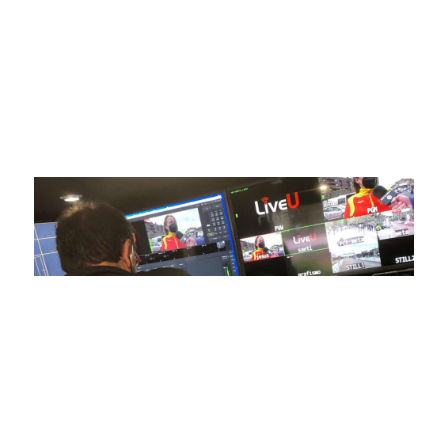
compromiso con la innovación y la excelencia nos ha
posicionado como referentes en la aplicación de tecnología
avanzada para brindar experiencias visuales y auditivas sin
igual a nuestros espectadores. Desde emocionantes
competiciones en vivo hasta resúmenes destacados,
estamos comprometidos en ofrecer contenido deportivo de
alta calidad, transformando la forma en que disfrutas y te
conectas con tus deportes favoritos.
En nuestra empresa, invertimos continuamente en
tecnología de punta para mejorar las retransmisiones
deportivas. Nuestro equipo de expertos técnicos trabaja
incansablemente para garantizar que cada detalle sea
capturado con precisión y transmitido con la máxima
calidad a través de nuestros canales digitales. Utilizamos
equipos de última generación, como cámaras de alta