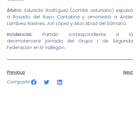
Árbitro:
Eduardo Rodríguez (comité asturiano) expulsó
a Rosado del Rayo Cantabria y amonestó a Ander
Lambea, Rasines, Jon López y Aitor Abad del Sámano.
Incidencias:
Partido correspondiente a la
decimotercera jornada del Grupo I de Segunda
Federación en El Vallegón.
Previous
Next
Compartir
SportPublic
Somos líderes indiscutibles en el mundo de la televisión
digital deportiva. En nuestra empresa, nos enorgullece
ofrecer retransmisiones deportivas de última generación,
respaldadas por una tecnología de vanguardia. Nuestro