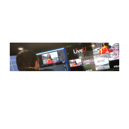
avanzada para brindar experiencias visuales y auditivas sin
igual a nuestros espectadores. Desde emocionantes
competiciones en vivo hasta resúmenes destacados,
estamos comprometidos en ofrecer contenido deportivo de
alta calidad, transformando la forma en que disfrutas y te
conectas con tus deportes favoritos.
En nuestra empresa, invertimos continuamente en
tecnología de punta para mejorar las retransmisiones
deportivas. Nuestro equipo de expertos técnicos trabaja
incansablemente para garantizar que cada detalle sea
capturado con precisión y transmitido con la máxima
calidad a través de nuestros canales digitales. Utilizamos
equipos de última generación, como cámaras de alta
definición, sistemas de transmisión en tiempo real y
plataformas interactivas, para ofrecer a nuestros