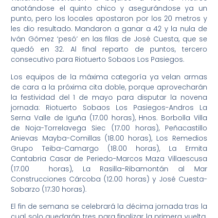
anotándose el quinto chico y asegurándose ya un
punto, pero los locales apostaron por los 20 metros y
les dio resultado. Mandaron a ganar a 42 y la nula de
Iván Gómez ‘pesó’ en las filas de José Cuesta, que se
quedó en 32. Al final reparto de puntos, tercero
consecutivo para Riotuerto Sobaos Los Pasiegos.
Los equipos de la máxima categoría ya velan armas
de cara a la próxima cita doble, porque aprovecharán
la festividad del 1 de mayo para disputar la novena
jornada: Riotuerto Sobaos Los Pasiegos-Andros La
Serna Valle de Iguña (17.00 horas), Hnos. Borbolla Villa
de Noja-Torrelavega Siec (17.00 horas), Peñacastillo
Anievas Mayba-Comillas (18.00 horas), Los Remedios
Grupo Teiba-Camargo (18.00 horas), La Ermita
Cantabria Casar de Periedo-Marcos Maza Villaescusa
(17.00 horas), La Rasilla-Ribamontán al Mar
Construcciones Cárcoba (12.00 horas) y José Cuesta-
Sobarzo (17.30 horas).
El fin de semana se celebrará la décima jornada tras la
cual solo quedarán tres para finalizar la primera vuelta.