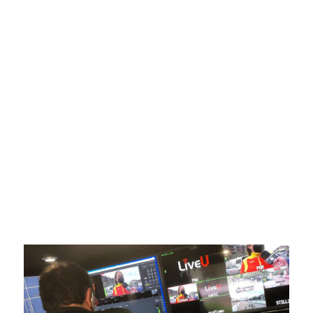
SportPublic
Somos líderes indiscutibles en el mundo de la televisión
digital deportiva. En nuestra empresa, nos enorgullece
ofrecer retransmisiones deportivas de última generación,
respaldadas por una tecnología de vanguardia. Nuestro
compromiso con la innovación y la excelencia nos ha
posicionado como referentes en la aplicación de tecnología
avanzada para brindar experiencias visuales y auditivas sin
igual a nuestros espectadores. Desde emocionantes
competiciones en vivo hasta resúmenes destacados,
estamos comprometidos en ofrecer contenido deportivo de
alta calidad, transformando la forma en que disfrutas y te
conectas con tus deportes favoritos.