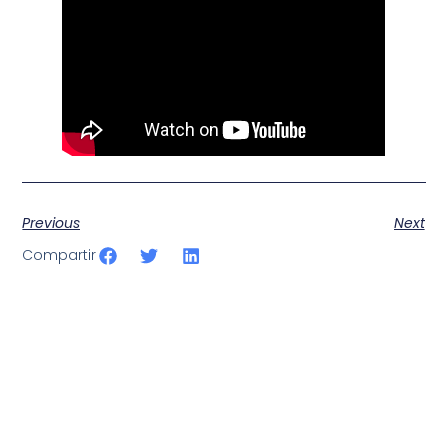
Previous
Next
Compartir
SportPublic
Somos líderes indiscutibles en el mundo de la televisión
digital deportiva. En nuestra empresa, nos enorgullece
ofrecer retransmisiones deportivas de última generación,
respaldadas por una tecnología de vanguardia. Nuestro
compromiso con la innovación y la excelencia nos ha