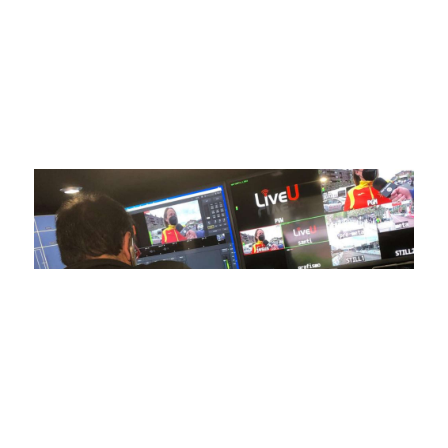
posicionado como referentes en la aplicación de tecnología
avanzada para brindar experiencias visuales y auditivas sin
igual a nuestros espectadores. Desde emocionantes
competiciones en vivo hasta resúmenes destacados,
estamos comprometidos en ofrecer contenido deportivo de
alta calidad, transformando la forma en que disfrutas y te
conectas con tus deportes favoritos.
En nuestra empresa, invertimos continuamente en
tecnología de punta para mejorar las retransmisiones
deportivas. Nuestro equipo de expertos técnicos trabaja
incansablemente para garantizar que cada detalle sea
capturado con precisión y transmitido con la máxima
calidad a través de nuestros canales digitales. Utilizamos
equipos de última generación, como cámaras de alta
definición, sistemas de transmisión en tiempo real y