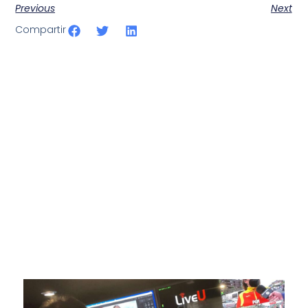
Previous
Next
Compartir
SportPublic
Somos líderes indiscutibles en el mundo de la televisión
digital deportiva. En nuestra empresa, nos enorgullece
ofrecer retransmisiones deportivas de última generación,
respaldadas por una tecnología de vanguardia. Nuestro
compromiso con la innovación y la excelencia nos ha
posicionado como referentes en la aplicación de tecnología
avanzada para brindar experiencias visuales y auditivas sin
igual a nuestros espectadores. Desde emocionantes
competiciones en vivo hasta resúmenes destacados,
estamos comprometidos en ofrecer contenido deportivo de
alta calidad, transformando la forma en que disfrutas y te
conectas con tus deportes favoritos.