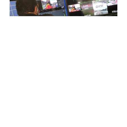
En nuestra empresa, invertimos continuamente en
tecnología de punta para mejorar las retransmisiones
deportivas. Nuestro equipo de expertos técnicos trabaja
incansablemente para garantizar que cada detalle sea
capturado con precisión y transmitido con la máxima
calidad a través de nuestros canales digitales. Utilizamos
equipos de última generación, como cámaras de alta
definición, sistemas de transmisión en tiempo real y
plataformas interactivas, para ofrecer a nuestros
espectadores una experiencia inmersiva y envolvente. Como
pioneros en el uso de la tecnología aplicada a las
retransmisiones deportivas, estamos constantemente
explorando nuevas soluciones y adoptando las últimas
tendencias para llevar a nuestros espectadores al corazón de
la acción, dondequiera que estén.