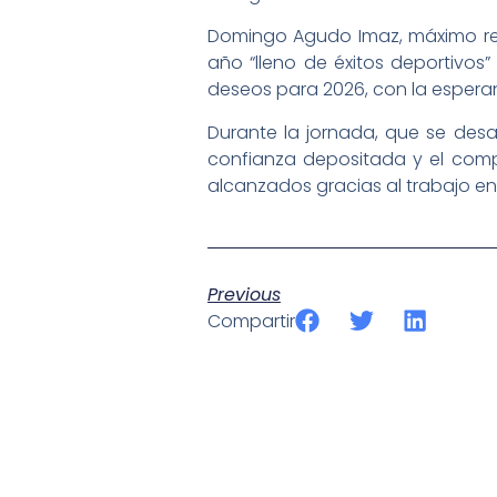
Domingo Agudo Imaz, máximo res
año “lleno de éxitos deportivos
deseos para 2026, con la espera
Durante la jornada, que se desar
confianza depositada y el comp
alcanzados gracias al trabajo en
Previous
Compartir
SportPublic
Somos líderes indiscutibles en el mundo de la televisión d
ofrecer retransmisiones deportivas de última generación, 