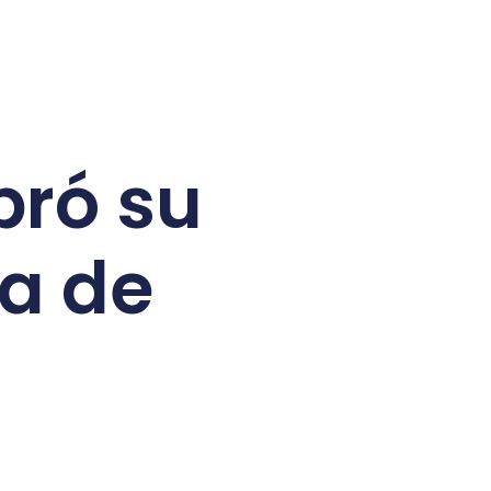
bró su
da de