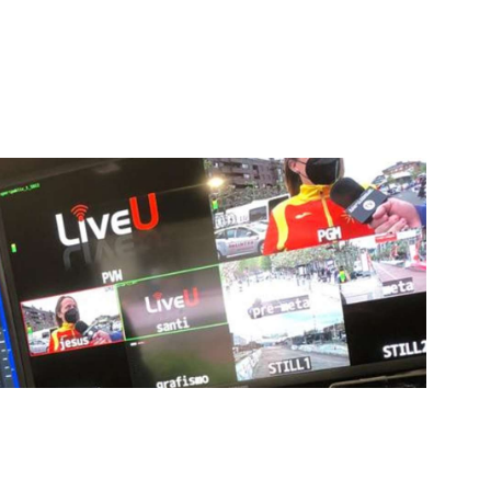
cionado como referentes en la aplicación de
auditivas sin igual a nuestros espectadores. Desde
stacados, estamos comprometidos en ofrecer
a en que disfrutas y te conectas con tus deportes
ía de punta para mejorar las retransmisiones
ncansablemente para garantizar que cada detalle sea
d a través de nuestros canales digitales. Utilizamos