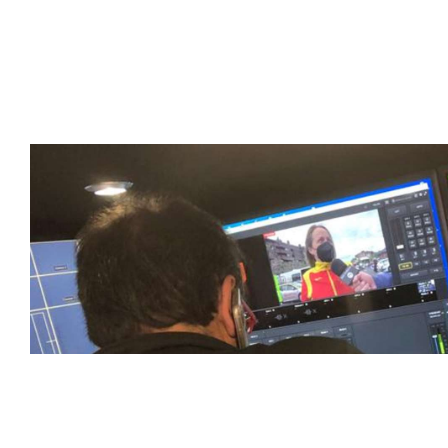
compromiso con la innovación y la excelencia nos ha posi
tecnología avanzada para brindar experiencias visuales y 
emocionantes competiciones en vivo hasta resúmenes de
contenido deportivo de alta calidad, transformando la form
favoritos.
En nuestra empresa, invertimos continuamente en tecnolog
deportivas. Nuestro equipo de expertos técnicos trabaja i
capturado con precisión y transmitido con la máxima calida