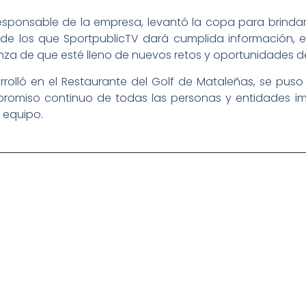
ponsable de la empresa, levantó la copa para brindar “
” de los que SportpublicTV dará cumplida información,
nza de que esté lleno de nuevos retos y oportunidades d
rolló en el Restaurante del Golf de Mataleñas, se puso 
romiso continuo de todas las personas y entidades im
 equipo.
igital deportiva. En nuestra empresa, nos enorgullece
respaldadas por una tecnología de vanguardia. Nuestro