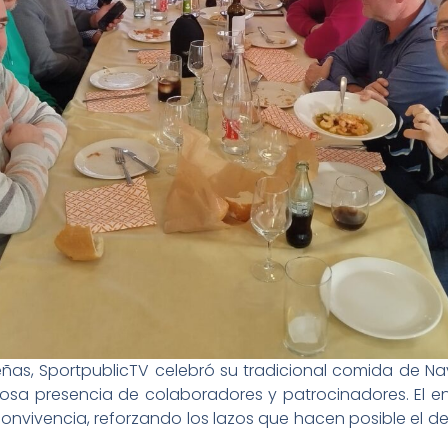
eñas, SportpublicTV celebró su tradicional comida de 
iosa presencia de colaboradores y patrocinadores. El en
vivencia, reforzando los lazos que hacen posible el des