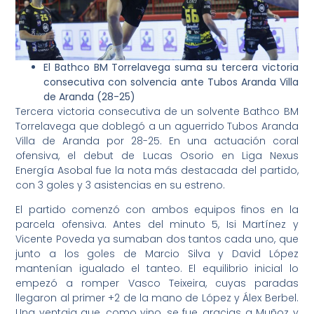
El Bathco BM Torrelavega suma su tercera victoria
consecutiva con solvencia ante Tubos Aranda Villa
de Aranda (28-25)
Tercera victoria consecutiva de un solvente Bathco BM
Torrelavega que doblegó a un aguerrido Tubos Aranda
Villa de Aranda por 28-25. En una actuación coral
ofensiva, el debut de Lucas Osorio en Liga Nexus
Energía Asobal fue la nota más destacada del partido,
con 3 goles y 3 asistencias en su estreno.
El partido comenzó con ambos equipos finos en la
parcela ofensiva. Antes del minuto 5, Isi Martínez y
Vicente Poveda ya sumaban dos tantos cada uno, que
junto a los goles de Marcio Silva y David López
mantenían igualado el tanteo. El equilibrio inicial lo
empezó a romper Vasco Teixeira, cuyas paradas
llegaron al primer +2 de la mano de López y Álex Berbel.
Una ventaja que, como vino, se fue, gracias a Muñoz y