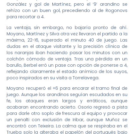
González y gol de Martínez, pero el ‘9’ arandino se
rehízo con un buen gol, precediendo al de Rogonovs
para recortar a 4.
La ventaja, sin embargo, no bajaría pronto de ahí.
Moyano, Martínez y Silva otra vez llevaron el partido a la
máxima, 22-16, superado el minuto 40 de juego. Las
dudas en el ataque visitante y la precisión clínica de
los naranjas iban haciendo pasar los minutos con un
colchón cómodo de ventaja. Tras una pérdida en un
barullo, Berbel erró un pase con opción de ponerse a 4,
reflejando claramente el estado anímico de los suyos,
poco inspirados en su visita a Torrelavega.
Moyano recuperó el +6 para encarar el tramo final de
juego. Aunque los arandinos seguían escudados en su
fe, los ataques eran largos y erráticos, aunque
acabaran encontrando acierto. Osorio regresó a pista
para darle otro soplo de frescura al equipo y provocar
un penalti con exclusión de Iribar, aunque Muñoz se
encontró con Teixeira. La calma que se respiraba en el
Trueba solo la alteraba el papelón del portugués bajo