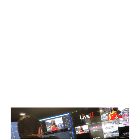
SportPublic
Somos líderes indiscutibles en el mundo de la televisión
digital deportiva. En nuestra empresa, nos enorgullece
ofrecer retransmisiones deportivas de última generación,
respaldadas por una tecnología de vanguardia. Nuestro
compromiso con la innovación y la excelencia nos ha
posicionado como referentes en la aplicación de tecnología
avanzada para brindar experiencias visuales y auditivas sin
igual a nuestros espectadores. Desde emocionantes
competiciones en vivo hasta resúmenes destacados,
estamos comprometidos en ofrecer contenido deportivo de
alta calidad, transformando la forma en que disfrutas y te
conectas con tus deportes favoritos.