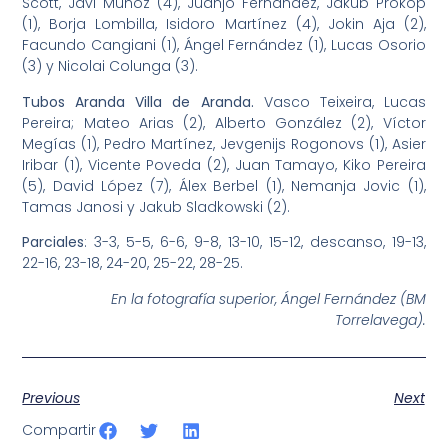
Scott, Javi Muñoz (4), Juanjo Fernández, Jakub Prokop
(1), Borja Lombilla, Isidoro Martínez (4), Jokin Aja (2),
Facundo Cangiani (1), Ángel Fernández (1), Lucas Osorio
(3) y Nicolai Colunga (3).
Tubos Aranda Villa de Aranda.
Vasco Teixeira, Lucas
Pereira; Mateo Arias (2), Alberto González (2), Víctor
Megías (1), Pedro Martínez, Jevgenijs Rogonovs (1), Asier
Iribar (1), Vicente Poveda (2), Juan Tamayo, Kiko Pereira
(5), David López (7), Álex Berbel (1), Nemanja Jovic (1),
Tamas Janosi y Jakub Sladkowski (2).
Parciales
: 3-3, 5-5, 6-6, 9-8, 13-10, 15-12, descanso, 19-13,
22-16, 23-18, 24-20, 25-22, 28-25.
En la fotografía superior, Ángel Fernández (BM
Torrelavega).
Previous
Next
Compartir