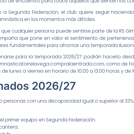
o de encuentro para todos aquellos que sienten los col
po a Segunda Federación, el club quiere seguir haciend
imnástica en los momentos más difíciles.
 de que cualquier persona puede sentirse parte de la RS 
mpaña que pone en valor el sentimiento de pertenencia, 
ilares fundamentales para afrontar una temporada ilusio
narse para la temporada 2026/27 podrán hacerlo desd
imnasticatorrelavega.compralaentrada.com, como de form
e lunes a viernes en horario de 10:00 a 13:00 horas y de 1
nados 2026/27
 o personas con una discapacidad igual o superior al 33%
del primer equipo en Segunda Federación.
cantera.