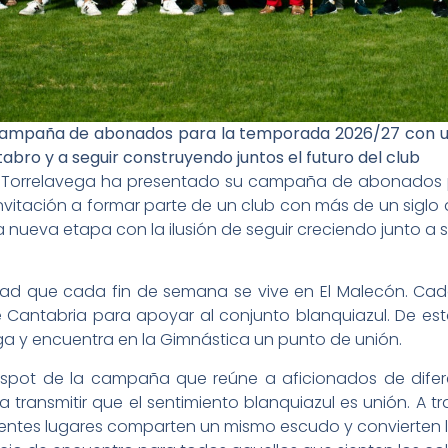
 campaña de abonados para la temporada 2026/27 con un
abro y a seguir construyendo juntos el futuro del club
e Torrelavega ha presentado su campaña de abonados 
invitación a formar parte de un club con más de un siglo 
nueva etapa con la ilusión de seguir creciendo junto a 
ad que cada fin de semana se vive en El Malecón. Cad
e Cantabria para apoyar al conjunto blanquiazul. De e
ga y encuentra en la Gimnástica un punto de unión.
l spot de la campaña que reúne a aficionados de difere
 transmitir que el sentimiento blanquiazul es unión. A tra
entes lugares comparten un mismo escudo y convierten 