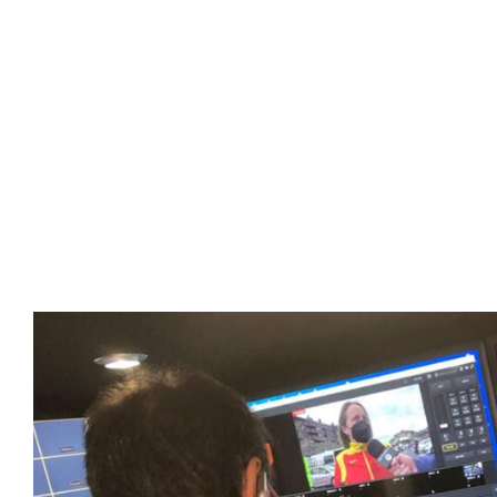
SportPublic
Somos líderes indiscutibles en el mundo de la televisión d
ofrecer retransmisiones deportivas de última generación, 
compromiso con la innovación y la excelencia nos ha posi
tecnología avanzada para brindar experiencias visuales y 
emocionantes competiciones en vivo hasta resúmenes de
contenido deportivo de alta calidad, transformando la form
favoritos.