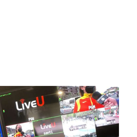
igital deportiva. En nuestra empresa, nos enorgullece
respaldadas por una tecnología de vanguardia. Nuestro
cionado como referentes en la aplicación de
auditivas sin igual a nuestros espectadores. Desde
stacados, estamos comprometidos en ofrecer
a en que disfrutas y te conectas con tus deportes