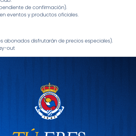
club.
(pendiente de confirmación).
n eventos y productos oficiales.
os abonados disfrutarán de precios especiales).
ay-out