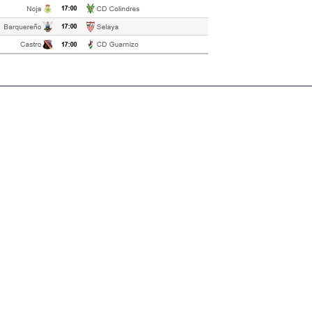
igital deportiva. En nuestra empresa, nos enorgullece
respaldadas por una tecnología de vanguardia. Nuestro
cionado como referentes en la aplicación de
auditivas sin igual a nuestros espectadores. Desde
stacados, estamos comprometidos en ofrecer
a en que disfrutas y te conectas con tus deportes