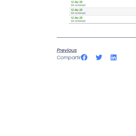
Previous
Compartir
SportPublic
Somos líderes indiscutibles en el mundo de la televisión d
ofrecer retransmisiones deportivas de última generación, 
compromiso con la innovación y la excelencia nos ha posi
tecnología avanzada para brindar experiencias visuales y 
emocionantes competiciones en vivo hasta resúmenes de
contenido deportivo de alta calidad, transformando la form