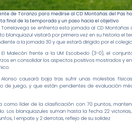
cente de Toranzo para medirse al CD Montañas del Pas hoy,
a final de la temporada y un paso hacia el objetivo
Torrelavega se enfrenta esta jornada al CD Montañas del
unto blanquiazul visitará por primera vez en su historia el
ente a la jornada 30 y que estará dirigido por el colegia
 El Malecón frente a la UM Escobedo (3-0), el conjunto
os en consolidar los aspectos positivos mostrados y en 
nico.
Alonso causará baja tras sufrir unas molestias físicas
no de juego, y que están pendientes de evaluación méd
a como líder de la clasificación con 70 puntos, mante
do. Los blanquiazules suman hasta la fecha 22 victorias
nfos, 1 empate y 2 derrotas, reflejo de su solidez