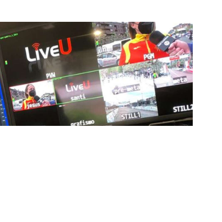
ía de punta para mejorar las retransmisiones
ncansablemente para garantizar que cada detalle sea
d a través de nuestros canales digitales. Utilizamos
ción, sistemas de transmisión en tiempo real y
adores una experiencia inmersiva y envolvente. Como
smisiones deportivas, estamos constantemente
dencias para llevar a nuestros espectadores al