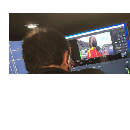
favoritos.
En nuestra empresa, invertimos continuamente en tecnolog
deportivas. Nuestro equipo de expertos técnicos trabaja i
capturado con precisión y transmitido con la máxima calida
equipos de última generación, como cámaras de alta defini
plataformas interactivas, para ofrecer a nuestros espect
pioneros en el uso de la tecnología aplicada a las retran
explorando nuevas soluciones y adoptando las últimas ten