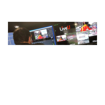
competiciones en vivo hasta resúmenes destacados,
estamos comprometidos en ofrecer contenido deportivo de
alta calidad, transformando la forma en que disfrutas y te
conectas con tus deportes favoritos.
En nuestra empresa, invertimos continuamente en
tecnología de punta para mejorar las retransmisiones
deportivas. Nuestro equipo de expertos técnicos trabaja
incansablemente para garantizar que cada detalle sea
capturado con precisión y transmitido con la máxima
calidad a través de nuestros canales digitales. Utilizamos
equipos de última generación, como cámaras de alta
definición, sistemas de transmisión en tiempo real y
plataformas interactivas, para ofrecer a nuestros
espectadores una experiencia inmersiva y envolvente. Como
pioneros en el uso de la tecnología aplicada a las