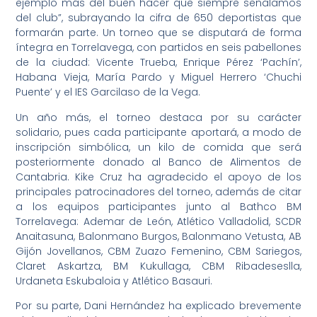
ejemplo más del buen hacer que siempre señalamos
del club”, subrayando la cifra de 650 deportistas que
formarán parte. Un torneo que se disputará de forma
íntegra en Torrelavega, con partidos en seis pabellones
de la ciudad: Vicente Trueba, Enrique Pérez ‘Pachín’,
Habana Vieja, María Pardo y Miguel Herrero ‘Chuchi
Puente’ y el IES Garcilaso de la Vega.
Un año más, el torneo destaca por su carácter
solidario, pues cada participante aportará, a modo de
inscripción simbólica, un kilo de comida que será
posteriormente donado al Banco de Alimentos de
Cantabria. Kike Cruz ha agradecido el apoyo de los
principales patrocinadores del torneo, además de citar
a los equipos participantes junto al Bathco BM
Torrelavega: Ademar de León, Atlético Valladolid, SCDR
Anaitasuna, Balonmano Burgos, Balonmano Vetusta, AB
Gijón Jovellanos, CBM Zuazo Femenino, CBM Sariegos,
Claret Askartza, BM Kukullaga, CBM Ribadeseslla,
Urdaneta Eskubaloia y Atlético Basauri.
Por su parte, Dani Hernández ha explicado brevemente