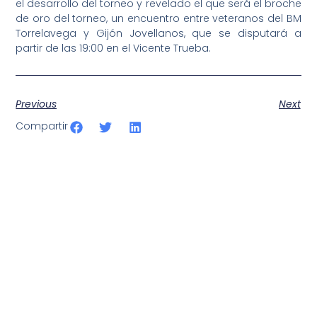
el desarrollo del torneo y revelado el que será el broche
de oro del torneo, un encuentro entre veteranos del BM
Torrelavega y Gijón Jovellanos, que se disputará a
partir de las 19:00 en el Vicente Trueba.
Previous
Next
Compartir
SportPublic
Somos líderes indiscutibles en el mundo de la televisión
digital deportiva. En nuestra empresa, nos enorgullece
ofrecer retransmisiones deportivas de última generación,
respaldadas por una tecnología de vanguardia. Nuestro
compromiso con la innovación y la excelencia nos ha
posicionado como referentes en la aplicación de tecnología
avanzada para brindar experiencias visuales y auditivas sin
igual a nuestros espectadores. Desde emocionantes