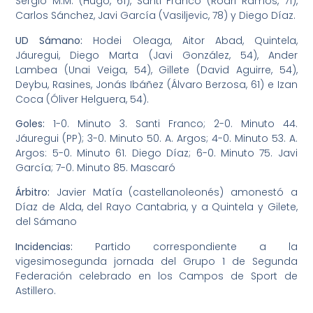
Sergio M.M. (Hugo, 61), Santi Franco (Rodri Ramos, 71),
Carlos Sánchez, Javi García (Vasiljevic, 78) y Diego Díaz.
UD Sámano:
Hodei Oleaga, Aitor Abad, Quintela,
Jáuregui, Diego Marta (Javi González, 54), Ander
Lambea (Unai Veiga, 54), Gillete (David Aguirre, 54),
Deybu, Rasines, Jonás Ibáñez (Álvaro Berzosa, 61) e Izan
Coca (Óliver Helguera, 54).
Goles:
1-0. Minuto 3. Santi Franco; 2-0. Minuto 44.
Jáuregui (PP); 3-0. Minuto 50. A. Argos; 4-0. Minuto 53. A.
Argos: 5-0. Minuto 61. Diego Díaz; 6-0. Minuto 75. Javi
García; 7-0. Minuto 85. Mascaró
Árbitro:
Javier Matía (castellanoleonés) amonestó a
Díaz de Alda, del Rayo Cantabria, y a Quintela y Gilete,
del Sámano
Incidencias:
Partido correspondiente a la
vigesimosegunda jornada del Grupo 1 de Segunda
Federación celebrado en los Campos de Sport de
Astillero.