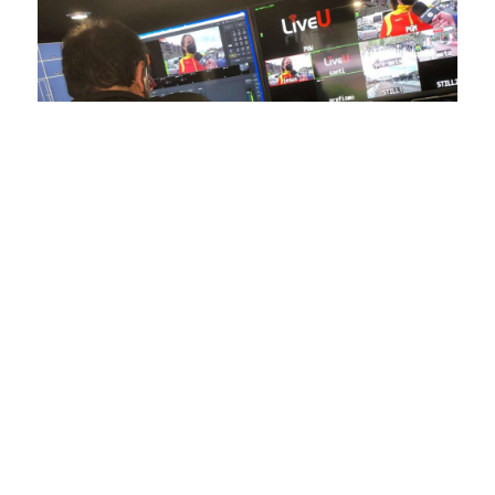
En nuestra empresa, invertimos continuamente en
tecnología de punta para mejorar las retransmisiones
deportivas. Nuestro equipo de expertos técnicos trabaja
incansablemente para garantizar que cada detalle sea
capturado con precisión y transmitido con la máxima
calidad a través de nuestros canales digitales. Utilizamos
equipos de última generación, como cámaras de alta
definición, sistemas de transmisión en tiempo real y
plataformas interactivas, para ofrecer a nuestros
espectadores una experiencia inmersiva y envolvente. Como
pioneros en el uso de la tecnología aplicada a las
retransmisiones deportivas, estamos constantemente
explorando nuevas soluciones y adoptando las últimas
tendencias para llevar a nuestros espectadores al corazón de
la acción, dondequiera que estén.