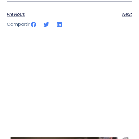
Previous
Next
Compartir
SportPublic
Somos líderes indiscutibles en el mundo de la televisión
digital deportiva. En nuestra empresa, nos enorgullece
ofrecer retransmisiones deportivas de última generación,
respaldadas por una tecnología de vanguardia. Nuestro
compromiso con la innovación y la excelencia nos ha
posicionado como referentes en la aplicación de tecnología
avanzada para brindar experiencias visuales y auditivas sin
igual a nuestros espectadores. Desde emocionantes
competiciones en vivo hasta resúmenes destacados,
estamos comprometidos en ofrecer contenido deportivo de
alta calidad, transformando la forma en que disfrutas y te
conectas con tus deportes favoritos.