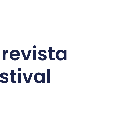
 revista
stival
6