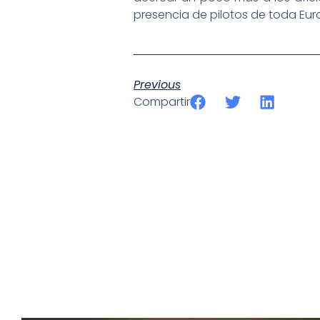
presencia de pilotos de toda Eur
Previous
Compartir
SportPublic
Somos líderes indiscutibles en el mundo de la televisión d
ofrecer retransmisiones deportivas de última generación, 
compromiso con la innovación y la excelencia nos ha posi
tecnología avanzada para brindar experiencias visuales y 
emocionantes competiciones en vivo hasta resúmenes de
contenido deportivo de alta calidad, transformando la form
favoritos.