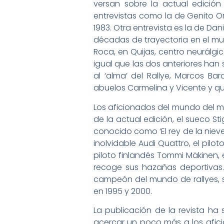
versan sobre la actual edición 
entrevistas como la de Genito Or
1983. Otra entrevista es la de D
décadas de trayectoria en el mun
Roca, en Quijas, centro neurálg
igual que las dos anteriores han
al ‘alma’ del Rallye, Marcos B
abuelos Carmelina y Vicente y qu
Los aficionados del mundo del m
de la actual edición, el sueco S
conocido como ‘El rey de la nieve
inolvidable Audi Quattro, el pil
piloto finlandés Tommi Mäkinen, e
recoge sus hazañas deportivas.
campeón del mundo de rallyes, si
en 1995 y 2000.
La publicación de la revista ha 
acercar un poco más a los afici