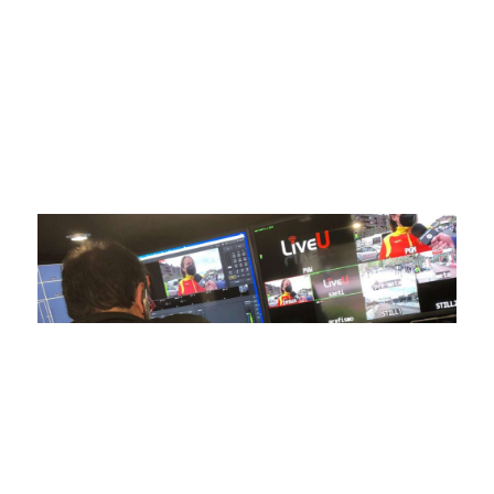
respaldadas por una tecnología de vanguardia. Nuestro
compromiso con la innovación y la excelencia nos ha
posicionado como referentes en la aplicación de tecnología
avanzada para brindar experiencias visuales y auditivas sin
igual a nuestros espectadores. Desde emocionantes
competiciones en vivo hasta resúmenes destacados,
estamos comprometidos en ofrecer contenido deportivo de
alta calidad, transformando la forma en que disfrutas y te
conectas con tus deportes favoritos.
En nuestra empresa, invertimos continuamente en
tecnología de punta para mejorar las retransmisiones
deportivas. Nuestro equipo de expertos técnicos trabaja
incansablemente para garantizar que cada detalle sea
capturado con precisión y transmitido con la máxima
calidad a través de nuestros canales digitales. Utilizamos