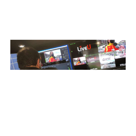
avanzada para brindar experiencias visuales y auditivas sin
igual a nuestros espectadores. Desde emocionantes
competiciones en vivo hasta resúmenes destacados,
estamos comprometidos en ofrecer contenido deportivo de
alta calidad, transformando la forma en que disfrutas y te
conectas con tus deportes favoritos.
En nuestra empresa, invertimos continuamente en
tecnología de punta para mejorar las retransmisiones
deportivas. Nuestro equipo de expertos técnicos trabaja
incansablemente para garantizar que cada detalle sea
capturado con precisión y transmitido con la máxima
calidad a través de nuestros canales digitales. Utilizamos
equipos de última generación, como cámaras de alta
definición, sistemas de transmisión en tiempo real y
plataformas interactivas, para ofrecer a nuestros