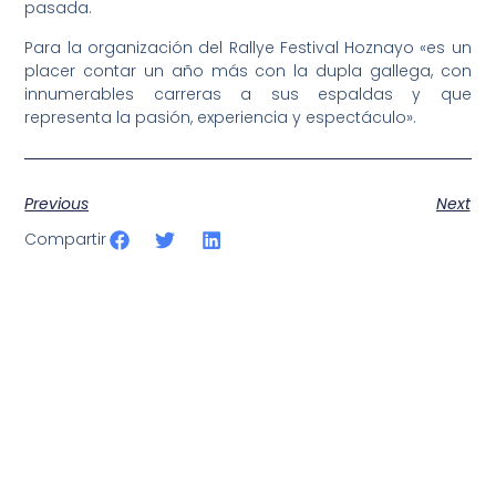
pasada.
Para la organización del Rallye Festival Hoznayo «es un
placer contar un año más con la dupla gallega, con
innumerables carreras a sus espaldas y que
representa la pasión, experiencia y espectáculo».
Previous
Next
Compartir
SportPublic
Somos líderes indiscutibles en el mundo de la televisión
digital deportiva. En nuestra empresa, nos enorgullece
ofrecer retransmisiones deportivas de última generación,
respaldadas por una tecnología de vanguardia. Nuestro
compromiso con la innovación y la excelencia nos ha
posicionado como referentes en la aplicación de tecnología