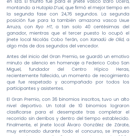
en liza. El triunfo fue para el jinete vasco Izaro Ucera,
montando a
Hutopia D’uxi
, que firmó el mejor tiempo en
la segunda fase con 24,76 segundos. La segunda
posición fue para la también amazona vasca Uxue
Arruza, con
Ryo HT
, a tan solo 40 centésimas del
ganador, mientras que el tercer puesto lo ocupó el
jinete local Nicolás Cobo Terán, con
Xanadú de Olid
, a
algo más de dos segundos del vencedor.
Antes del inicio del Gran Premio, se guardó un emotivo
minuto de silencio en homenaje a Federico Cobo San
Miguel, fundador del Centro Hípico Heras,
recientemente fallecido, un momento de recogimiento
que fue respetado y acompañado por todos los
participantes y asistentes.
El Gran Premio, con 36 binomios inscritos, tuvo un alto
nivel deportivo. Un total de 10 binomios lograron
clasificarse para el desempate tras completar el
recorrido sin derribos y dentro del tiempo establecido.
Finalmente, el jinete local Álvaro González de Zárate,
muy entonado durante todo el concurso, se impuso