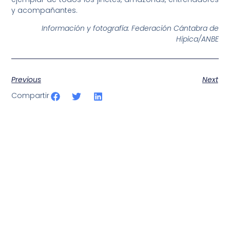
y acompañantes.
Información y fotografía: Federación Cántabra de
Hípica/ANBE
Previous
Next
Compartir
SportPublic
Somos líderes indiscutibles en el mundo de la televisión
digital deportiva. En nuestra empresa, nos enorgullece
ofrecer retransmisiones deportivas de última generación,
respaldadas por una tecnología de vanguardia. Nuestro
compromiso con la innovación y la excelencia nos ha
posicionado como referentes en la aplicación de tecnología
avanzada para brindar experiencias visuales y auditivas sin
igual a nuestros espectadores. Desde emocionantes