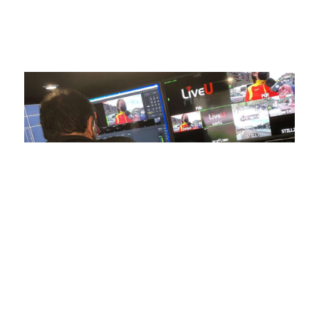
competiciones en vivo hasta resúmenes destacados,
estamos comprometidos en ofrecer contenido deportivo de
alta calidad, transformando la forma en que disfrutas y te
conectas con tus deportes favoritos.
En nuestra empresa, invertimos continuamente en
tecnología de punta para mejorar las retransmisiones
deportivas. Nuestro equipo de expertos técnicos trabaja
incansablemente para garantizar que cada detalle sea
capturado con precisión y transmitido con la máxima
calidad a través de nuestros canales digitales. Utilizamos
equipos de última generación, como cámaras de alta
definición, sistemas de transmisión en tiempo real y
plataformas interactivas, para ofrecer a nuestros
espectadores una experiencia inmersiva y envolvente. Como
pioneros en el uso de la tecnología aplicada a las