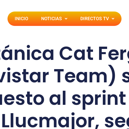
INICIO
NOTICIAS
DIRECTOS TV
itánica Cat Fe
istar Team) 
esto al sprint 
uLlucmajor, s