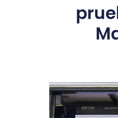
prue
Ma