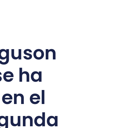
rguson
se ha
en el
egunda