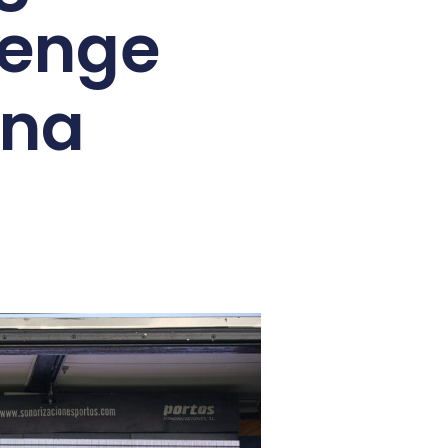
lenge
ina