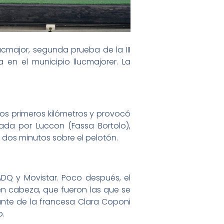
cmajor, segunda prueba de la III
en el municipio llucmajorer. La
los primeros kilómetros y provocó
da por Luccon (Fassa Bortolo),
 dos minutos sobre el pelotón.
ADQ y Movistar. Poco después, el
 en cabeza, que fueron las que se
elante de la francesa Clara Coponi
o.