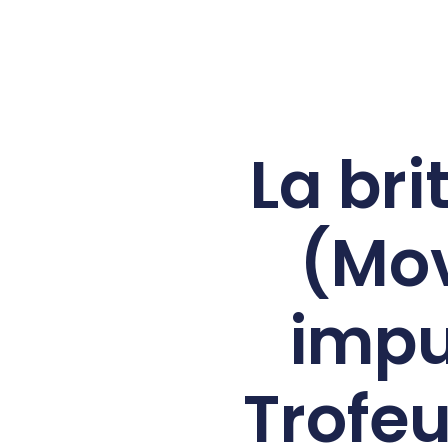
La br
(Mov
impu
Trofe