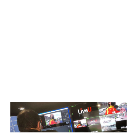
SportPublic
Somos líderes indiscutibles en el mundo de la televisión
digital deportiva. En nuestra empresa, nos enorgullece
ofrecer retransmisiones deportivas de última generación,
respaldadas por una tecnología de vanguardia. Nuestro
compromiso con la innovación y la excelencia nos ha
posicionado como referentes en la aplicación de tecnología
avanzada para brindar experiencias visuales y auditivas sin
igual a nuestros espectadores. Desde emocionantes
competiciones en vivo hasta resúmenes destacados,
estamos comprometidos en ofrecer contenido deportivo de
alta calidad, transformando la forma en que disfrutas y te
conectas con tus deportes favoritos.