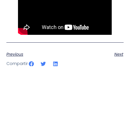
Previous
Next
Compartir
SportPublic
Somos líderes indiscutibles en el mundo de la televisión
digital deportiva. En nuestra empresa, nos enorgullece
ofrecer retransmisiones deportivas de última generación,
respaldadas por una tecnología de vanguardia. Nuestro
compromiso con la innovación y la excelencia nos ha
posicionado como referentes en la aplicación de tecnología