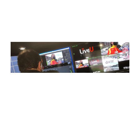
avanzada para brindar experiencias visuales y auditivas sin
igual a nuestros espectadores. Desde emocionantes
competiciones en vivo hasta resúmenes destacados,
estamos comprometidos en ofrecer contenido deportivo de
alta calidad, transformando la forma en que disfrutas y te
conectas con tus deportes favoritos.
En nuestra empresa, invertimos continuamente en
tecnología de punta para mejorar las retransmisiones
deportivas. Nuestro equipo de expertos técnicos trabaja
incansablemente para garantizar que cada detalle sea
capturado con precisión y transmitido con la máxima
calidad a través de nuestros canales digitales. Utilizamos
equipos de última generación, como cámaras de alta
definición, sistemas de transmisión en tiempo real y
plataformas interactivas, para ofrecer a nuestros