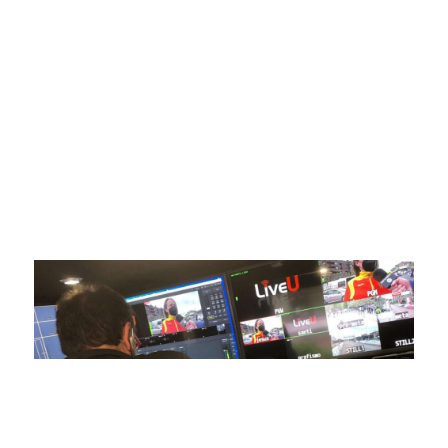
Somos líderes indiscutibles en el mundo de la televisión
digital deportiva. En nuestra empresa, nos enorgullece
ofrecer retransmisiones deportivas de última generación,
respaldadas por una tecnología de vanguardia. Nuestro
compromiso con la innovación y la excelencia nos ha
posicionado como referentes en la aplicación de tecnología
avanzada para brindar experiencias visuales y auditivas sin
igual a nuestros espectadores. Desde emocionantes
competiciones en vivo hasta resúmenes destacados,
estamos comprometidos en ofrecer contenido deportivo de
alta calidad, transformando la forma en que disfrutas y te
conectas con tus deportes favoritos.
En nuestra empresa, invertimos continuamente en
tecnología de punta para mejorar las retransmisiones
deportivas. Nuestro equipo de expertos técnicos trabaja