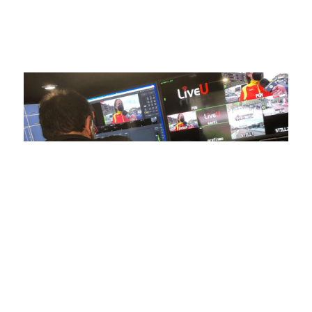
competiciones en vivo hasta resúmenes destacados,
estamos comprometidos en ofrecer contenido deportivo de
alta calidad, transformando la forma en que disfrutas y te
conectas con tus deportes favoritos.
En nuestra empresa, invertimos continuamente en
tecnología de punta para mejorar las retransmisiones
deportivas. Nuestro equipo de expertos técnicos trabaja
incansablemente para garantizar que cada detalle sea
capturado con precisión y transmitido con la máxima
calidad a través de nuestros canales digitales. Utilizamos
equipos de última generación, como cámaras de alta
definición, sistemas de transmisión en tiempo real y
plataformas interactivas, para ofrecer a nuestros
espectadores una experiencia inmersiva y envolvente. Como
pioneros en el uso de la tecnología aplicada a las