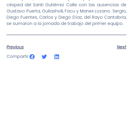
césped del Santi Gutiérrez Calle con las ausencias de
Gustavo Puerta, Guliashvili, Facu y Manex Lozano. Sergio,
Diego Fuentes, Carlos y Diego Díaz, del Rayo Cantabria,
se sumaron a la jornada de trabajo del primer equipo.
Previous
Next
Compartir
SportPublic
Somos líderes indiscutibles en el mundo de la televisión
digital deportiva. En nuestra empresa, nos enorgullece
ofrecer retransmisiones deportivas de última generación,
respaldadas por una tecnología de vanguardia. Nuestro
compromiso con la innovación y la excelencia nos ha
posicionado como referentes en la aplicación de tecnología
avanzada para brindar experiencias visuales y auditivas sin
igual a nuestros espectadores. Desde emocionantes