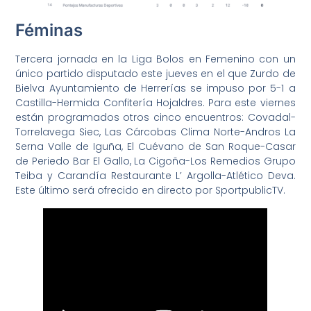
Féminas
Tercera jornada en la Liga Bolos en Femenino con un
único partido disputado este jueves en el que Zurdo de
Bielva Ayuntamiento de Herrerías se impuso por 5-1 a
Castilla-Hermida Confitería Hojaldres. Para este viernes
están programados otros cinco encuentros: Covadal-
Torrelavega Siec, Las Cárcobas Clima Norte-Andros La
Serna Valle de Iguña, El Cuévano de San Roque-Casar
de Periedo Bar El Gallo, La Cigoña-Los Remedios Grupo
Teiba y Carandía Restaurante L’ Argolla-Atlético Deva.
Este último será ofrecido en directo por SportpublicTV.