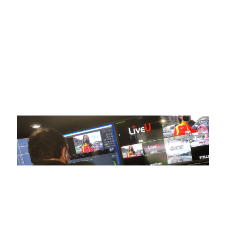
ofrecer retransmisiones deportivas de última generación,
respaldadas por una tecnología de vanguardia. Nuestro
compromiso con la innovación y la excelencia nos ha
posicionado como referentes en la aplicación de tecnología
avanzada para brindar experiencias visuales y auditivas sin
igual a nuestros espectadores. Desde emocionantes
competiciones en vivo hasta resúmenes destacados,
estamos comprometidos en ofrecer contenido deportivo de
alta calidad, transformando la forma en que disfrutas y te
conectas con tus deportes favoritos.
En nuestra empresa, invertimos continuamente en
tecnología de punta para mejorar las retransmisiones
deportivas. Nuestro equipo de expertos técnicos trabaja
incansablemente para garantizar que cada detalle sea
capturado con precisión y transmitido con la máxima