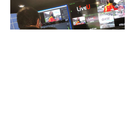
En nuestra empresa, invertimos continuamente en
tecnología de punta para mejorar las retransmisiones
deportivas. Nuestro equipo de expertos técnicos trabaja
incansablemente para garantizar que cada detalle sea
capturado con precisión y transmitido con la máxima
calidad a través de nuestros canales digitales. Utilizamos
equipos de última generación, como cámaras de alta
definición, sistemas de transmisión en tiempo real y
plataformas interactivas, para ofrecer a nuestros
espectadores una experiencia inmersiva y envolvente. Como
pioneros en el uso de la tecnología aplicada a las
retransmisiones deportivas, estamos constantemente
explorando nuevas soluciones y adoptando las últimas
tendencias para llevar a nuestros espectadores al corazón de
la acción, dondequiera que estén.