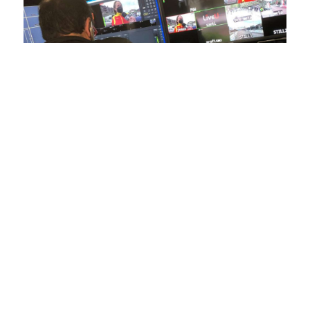
En nuestra empresa, invertimos continuamente en
tecnología de punta para mejorar las retransmisiones
deportivas. Nuestro equipo de expertos técnicos trabaja
incansablemente para garantizar que cada detalle sea
capturado con precisión y transmitido con la máxima
calidad a través de nuestros canales digitales. Utilizamos
equipos de última generación, como cámaras de alta
definición, sistemas de transmisión en tiempo real y
plataformas interactivas, para ofrecer a nuestros
espectadores una experiencia inmersiva y envolvente. Como
pioneros en el uso de la tecnología aplicada a las
retransmisiones deportivas, estamos constantemente
explorando nuevas soluciones y adoptando las últimas
tendencias para llevar a nuestros espectadores al corazón de
la acción, dondequiera que estén.