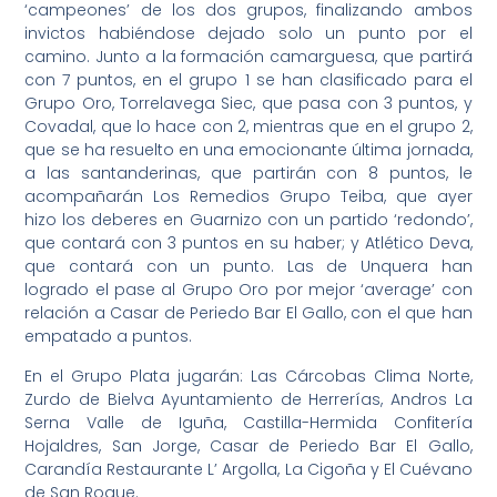
‘campeones’ de los dos grupos, finalizando ambos
invictos habiéndose dejado solo un punto por el
camino. Junto a la formación camarguesa, que partirá
con 7 puntos, en el grupo 1 se han clasificado para el
Grupo Oro, Torrelavega Siec, que pasa con 3 puntos, y
Covadal, que lo hace con 2, mientras que en el grupo 2,
que se ha resuelto en una emocionante última jornada,
a las santanderinas, que partirán con 8 puntos, le
acompañarán Los Remedios Grupo Teiba, que ayer
hizo los deberes en Guarnizo con un partido ‘redondo’,
que contará con 3 puntos en su haber; y Atlético Deva,
que contará con un punto. Las de Unquera han
logrado el pase al Grupo Oro por mejor ‘average’ con
relación a Casar de Periedo Bar El Gallo, con el que han
empatado a puntos.
En el Grupo Plata jugarán: Las Cárcobas Clima Norte,
Zurdo de Bielva Ayuntamiento de Herrerías, Andros La
Serna Valle de Iguña, Castilla-Hermida Confitería
Hojaldres, San Jorge, Casar de Periedo Bar El Gallo,
Carandía Restaurante L’ Argolla, La Cigoña y El Cuévano
de San Roque.