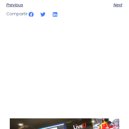
Previous
Next
Compartir
SportPublic
Somos líderes indiscutibles en el mundo de la televisión
digital deportiva. En nuestra empresa, nos enorgullece
ofrecer retransmisiones deportivas de última generación,
respaldadas por una tecnología de vanguardia. Nuestro
compromiso con la innovación y la excelencia nos ha
posicionado como referentes en la aplicación de tecnología
avanzada para brindar experiencias visuales y auditivas sin
igual a nuestros espectadores. Desde emocionantes
competiciones en vivo hasta resúmenes destacados,
estamos comprometidos en ofrecer contenido deportivo de
alta calidad, transformando la forma en que disfrutas y te
conectas con tus deportes favoritos.