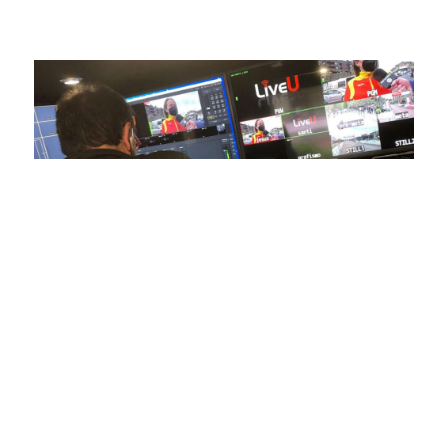
alta calidad, transformando la forma en que disfrutas y te
conectas con tus deportes favoritos.
En nuestra empresa, invertimos continuamente en
tecnología de punta para mejorar las retransmisiones
deportivas. Nuestro equipo de expertos técnicos trabaja
incansablemente para garantizar que cada detalle sea
capturado con precisión y transmitido con la máxima
calidad a través de nuestros canales digitales. Utilizamos
equipos de última generación, como cámaras de alta
definición, sistemas de transmisión en tiempo real y
plataformas interactivas, para ofrecer a nuestros
espectadores una experiencia inmersiva y envolvente. Como
pioneros en el uso de la tecnología aplicada a las
retransmisiones deportivas, estamos constantemente
explorando nuevas soluciones y adoptando las últimas