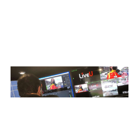
ofrecer retransmisiones deportivas de última generación,
respaldadas por una tecnología de vanguardia. Nuestro
compromiso con la innovación y la excelencia nos ha
posicionado como referentes en la aplicación de tecnología
avanzada para brindar experiencias visuales y auditivas sin
igual a nuestros espectadores. Desde emocionantes
competiciones en vivo hasta resúmenes destacados,
estamos comprometidos en ofrecer contenido deportivo de
alta calidad, transformando la forma en que disfrutas y te
conectas con tus deportes favoritos.
En nuestra empresa, invertimos continuamente en
tecnología de punta para mejorar las retransmisiones
deportivas. Nuestro equipo de expertos técnicos trabaja
incansablemente para garantizar que cada detalle sea
capturado con precisión y transmitido con la máxima