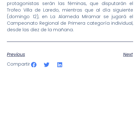
protagonistas serán las féminas, que disputarán el
Trofeo Villa de Laredo, mientras que al día siguiente
(domingo 12), en La Alameda Miramar se jugará el
Campeonato Regional de Primera categoría individual,
desde las diez de la mañana.
Previous
Next
Compartir
SportPublic
Somos líderes indiscutibles en el mundo de la televisión
digital deportiva. En nuestra empresa, nos enorgullece
ofrecer retransmisiones deportivas de última generación,
respaldadas por una tecnología de vanguardia. Nuestro
compromiso con la innovación y la excelencia nos ha
posicionado como referentes en la aplicación de tecnología
avanzada para brindar experiencias visuales y auditivas sin