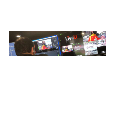
igual a nuestros espectadores. Desde emocionantes
competiciones en vivo hasta resúmenes destacados,
estamos comprometidos en ofrecer contenido deportivo de
alta calidad, transformando la forma en que disfrutas y te
conectas con tus deportes favoritos.
En nuestra empresa, invertimos continuamente en
tecnología de punta para mejorar las retransmisiones
deportivas. Nuestro equipo de expertos técnicos trabaja
incansablemente para garantizar que cada detalle sea
capturado con precisión y transmitido con la máxima
calidad a través de nuestros canales digitales. Utilizamos
equipos de última generación, como cámaras de alta
definición, sistemas de transmisión en tiempo real y
plataformas interactivas, para ofrecer a nuestros
espectadores una experiencia inmersiva y envolvente. Como