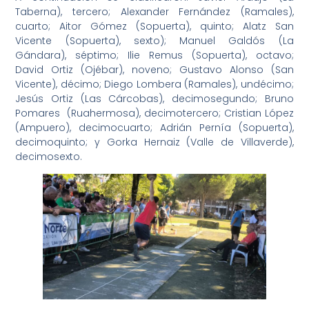
Taberna), tercero; Alexander Fernández (Ramales),
cuarto; Aitor Gómez (Sopuerta), quinto; Alatz San
Vicente (Sopuerta), sexto); Manuel Galdós (La
Gándara), séptimo; Ilie Remus (Sopuerta), octavo;
David Ortiz (Ojébar), noveno; Gustavo Alonso (San
Vicente), décimo; Diego Lombera (Ramales), undécimo;
Jesús Ortiz (Las Cárcobas), decimosegundo; Bruno
Pomares (Ruahermosa), decimotercero; Cristian López
(Ampuero), decimocuarto; Adrián Pernía (Sopuerta),
decimoquinto; y Gorka Hernaiz (Valle de Villaverde),
decimosexto.