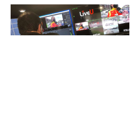
En nuestra empresa, invertimos continuamente en
tecnología de punta para mejorar las retransmisiones
deportivas. Nuestro equipo de expertos técnicos trabaja
incansablemente para garantizar que cada detalle sea
capturado con precisión y transmitido con la máxima
calidad a través de nuestros canales digitales. Utilizamos
equipos de última generación, como cámaras de alta
definición, sistemas de transmisión en tiempo real y
plataformas interactivas, para ofrecer a nuestros
espectadores una experiencia inmersiva y envolvente. Como
pioneros en el uso de la tecnología aplicada a las
retransmisiones deportivas, estamos constantemente
explorando nuevas soluciones y adoptando las últimas
tendencias para llevar a nuestros espectadores al corazón de
la acción, dondequiera que estén.