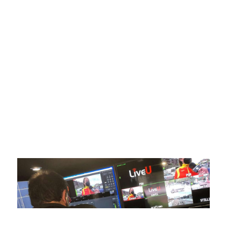
SportPublic
Somos líderes indiscutibles en el mundo de la televisión
digital deportiva. En nuestra empresa, nos enorgullece
ofrecer retransmisiones deportivas de última generación,
respaldadas por una tecnología de vanguardia. Nuestro
compromiso con la innovación y la excelencia nos ha
posicionado como referentes en la aplicación de tecnología
avanzada para brindar experiencias visuales y auditivas sin
igual a nuestros espectadores. Desde emocionantes
competiciones en vivo hasta resúmenes destacados,
estamos comprometidos en ofrecer contenido deportivo de
alta calidad, transformando la forma en que disfrutas y te
conectas con tus deportes favoritos.
En nuestra empresa, invertimos continuamente en