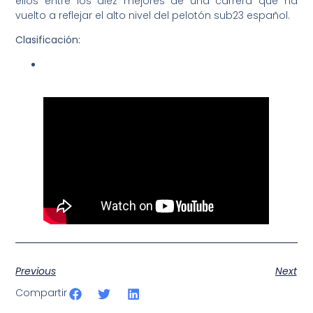
ellos entre los diez mejores de una carrera que ha
vuelto a reflejar el alto nivel del pelotón sub23 español.
Clasificación:
CAMPEONATO DE ESPAÑA RUTA LINEA SUB-23,
clasificacion.pdf
Previous
Next
Compartir