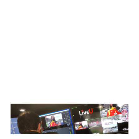
SportPublic
Somos líderes indiscutibles en el mundo de la televisión
digital deportiva. En nuestra empresa, nos enorgullece
ofrecer retransmisiones deportivas de última generación,
respaldadas por una tecnología de vanguardia. Nuestro
compromiso con la innovación y la excelencia nos ha
posicionado como referentes en la aplicación de tecnología
avanzada para brindar experiencias visuales y auditivas sin
igual a nuestros espectadores. Desde emocionantes
competiciones en vivo hasta resúmenes destacados,
estamos comprometidos en ofrecer contenido deportivo de
alta calidad, transformando la forma en que disfrutas y te
conectas con tus deportes favoritos.