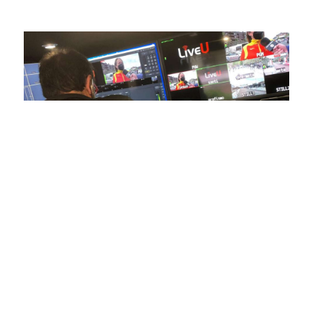
conectas con tus deportes favoritos.
En nuestra empresa, invertimos continuamente en
tecnología de punta para mejorar las retransmisiones
deportivas. Nuestro equipo de expertos técnicos trabaja
incansablemente para garantizar que cada detalle sea
capturado con precisión y transmitido con la máxima
calidad a través de nuestros canales digitales. Utilizamos
equipos de última generación, como cámaras de alta
definición, sistemas de transmisión en tiempo real y
plataformas interactivas, para ofrecer a nuestros
espectadores una experiencia inmersiva y envolvente. Como
pioneros en el uso de la tecnología aplicada a las
retransmisiones deportivas, estamos constantemente
explorando nuevas soluciones y adoptando las últimas