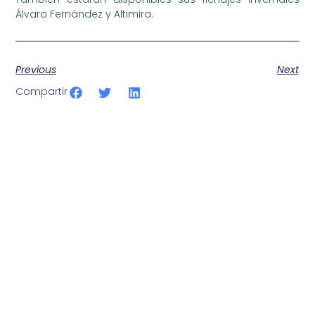
Álvaro Fernández y Altimira.
Previous
Next
Compartir
SportPublic
Somos líderes indiscutibles en el mundo de la televisión
digital deportiva. En nuestra empresa, nos enorgullece
ofrecer retransmisiones deportivas de última generación,
respaldadas por una tecnología de vanguardia. Nuestro
compromiso con la innovación y la excelencia nos ha
posicionado como referentes en la aplicación de tecnología
avanzada para brindar experiencias visuales y auditivas sin
igual a nuestros espectadores. Desde emocionantes
competiciones en vivo hasta resúmenes destacados,
estamos comprometidos en ofrecer contenido deportivo de
alta calidad, transformando la forma en que disfrutas y te