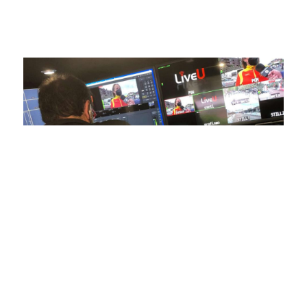
estamos comprometidos en ofrecer contenido deportivo de
alta calidad, transformando la forma en que disfrutas y te
conectas con tus deportes favoritos.
En nuestra empresa, invertimos continuamente en
tecnología de punta para mejorar las retransmisiones
deportivas. Nuestro equipo de expertos técnicos trabaja
incansablemente para garantizar que cada detalle sea
capturado con precisión y transmitido con la máxima
calidad a través de nuestros canales digitales. Utilizamos
equipos de última generación, como cámaras de alta
definición, sistemas de transmisión en tiempo real y
plataformas interactivas, para ofrecer a nuestros
espectadores una experiencia inmersiva y envolvente. Como
pioneros en el uso de la tecnología aplicada a las
retransmisiones deportivas, estamos constantemente