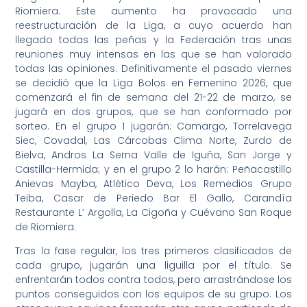
Riomiera. Este aumento ha provocado una
reestructuración de la Liga, a cuyo acuerdo han
llegado todas las peñas y la Federación tras unas
reuniones muy intensas en las que se han valorado
todas las opiniones. Definitivamente el pasado viernes
se decidió que la Liga Bolos en Femenino 2026, que
comenzará el fin de semana del 21-22 de marzo, se
jugará en dos grupos, que se han conformado por
sorteo. En el grupo 1 jugarán: Camargo, Torrelavega
Siec, Covadal, Las Cárcobas Clima Norte, Zurdo de
Bielva, Andros La Serna Valle de Iguña, San Jorge y
Castilla-Hermida; y en el grupo 2 lo harán: Peñacastillo
Anievas Mayba, Atlético Deva, Los Remedios Grupo
Teiba, Casar de Periedo Bar El Gallo, Carandía
Restaurante L’ Argolla, La Cigoña y Cuévano San Roque
de Riomiera.
Tras la fase regular, los tres primeros clasificados de
cada grupo, jugarán una liguilla por el título. Se
enfrentarán todos contra todos, pero arrastrándose los
puntos conseguidos con los equipos de su grupo. Los