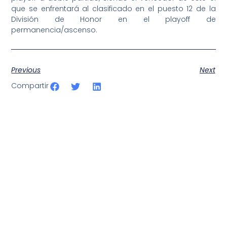
que se enfrentará al clasificado en el puesto 12 de la
División de Honor en el playoff de
permanencia/ascenso.
Previous
Next
Compartir
SportPublic
Somos líderes indiscutibles en el mundo de la televisión
digital deportiva. En nuestra empresa, nos enorgullece
ofrecer retransmisiones deportivas de última generación,
respaldadas por una tecnología de vanguardia. Nuestro
compromiso con la innovación y la excelencia nos ha
posicionado como referentes en la aplicación de tecnología
avanzada para brindar experiencias visuales y auditivas sin
igual a nuestros espectadores. Desde emocionantes
competiciones en vivo hasta resúmenes destacados,