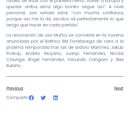
tardes de esas con el pabellón lleno…volver a Europa y
quedar arriba…sería algo bonito seguir así”. A nivel
personal, Javi señala estar “con mucha confianza,
porque así me la da Jacobo, sé perfectamente lo que
tengo que hacer en cada partido”.
La renovación de Javi Muñoz se convierte en la novena
anunciada por el Bathco BM Torrelavega de cara a la
próxima temporada tras las de Isidoro Martínez, Jakub
Prokop, Andrés Moyano, Juanjo Fernández, Nicolai
Colunga, Ángel Fernández, Facundo Cangiani y Álex
Rubiño.
Previous
Next
Compartir
SportPublic
Somos líderes indiscutibles en el mundo de la televisión