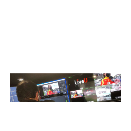
digital deportiva. En nuestra empresa, nos enorgullece
ofrecer retransmisiones deportivas de última generación,
respaldadas por una tecnología de vanguardia. Nuestro
compromiso con la innovación y la excelencia nos ha
posicionado como referentes en la aplicación de tecnología
avanzada para brindar experiencias visuales y auditivas sin
igual a nuestros espectadores. Desde emocionantes
competiciones en vivo hasta resúmenes destacados,
estamos comprometidos en ofrecer contenido deportivo de
alta calidad, transformando la forma en que disfrutas y te
conectas con tus deportes favoritos.
En nuestra empresa, invertimos continuamente en
tecnología de punta para mejorar las retransmisiones
deportivas. Nuestro equipo de expertos técnicos trabaja
incansablemente para garantizar que cada detalle sea