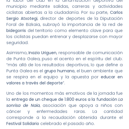
la labor del club en la dinamización deportiva del
municipio mediante salidas, carreras y actividades
ciclistas abiertas a la ciudadanía. Por su parte,
Carlos
Sergio Atxotegi
, director de deportes de la Diputación
Foral de Bizkaia, subrayó la importancia de la red de
bidegorris
del territorio como elemento clave para que
los ciclistas puedan entrenar y desplazarse con mayor
seguridad.
Asimismo,
Inazio Uriguen
, responsable de comunicación
de Punta Galea, puso el acento en el espíritu del club:
“más allá de los resultados deportivos, lo que define a
Punta Galea es el
grupo humano
, el buen ambiente que
se respira en el equipo y la apuesta por
educar en
valores a través del deporte
”.
Uno de los momentos más emotivos de la jornada fue
la
entrega de un cheque de 1.800 euros a la fundación
La
sonrisa de Naia
, asociación que apoya a niños con
cáncer y enfermedades raras. La cantidad
corresponde a la recaudación obtenida durante el
Festival Solidario
celebrado el pasado año.