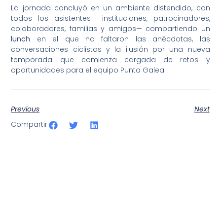
La jornada concluyó en un ambiente distendido, con
todos los asistentes —instituciones, patrocinadores,
colaboradores, familias y amigos— compartiendo un
lunch
en el que no faltaron las anécdotas, las
conversaciones ciclistas y la ilusión por una nueva
temporada que comienza cargada de retos y
oportunidades para el equipo Punta Galea.
Previous
Next
Compartir
SportPublic
Somos líderes indiscutibles en el mundo de la televisión
digital deportiva. En nuestra empresa, nos enorgullece
ofrecer retransmisiones deportivas de última generación,
respaldadas por una tecnología de vanguardia. Nuestro
compromiso con la innovación y la excelencia nos ha