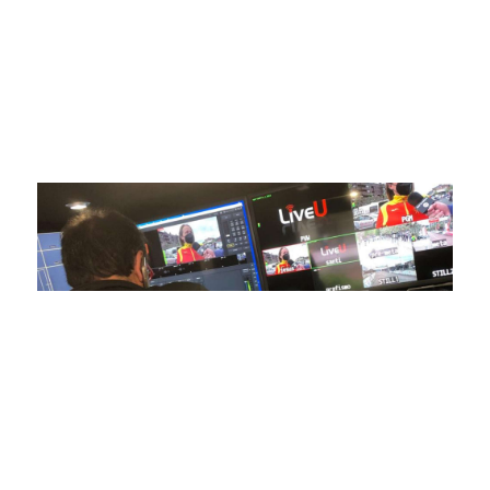
posicionado como referentes en la aplicación de tecnología
avanzada para brindar experiencias visuales y auditivas sin
igual a nuestros espectadores. Desde emocionantes
competiciones en vivo hasta resúmenes destacados,
estamos comprometidos en ofrecer contenido deportivo de
alta calidad, transformando la forma en que disfrutas y te
conectas con tus deportes favoritos.
En nuestra empresa, invertimos continuamente en
tecnología de punta para mejorar las retransmisiones
deportivas. Nuestro equipo de expertos técnicos trabaja
incansablemente para garantizar que cada detalle sea
capturado con precisión y transmitido con la máxima
calidad a través de nuestros canales digitales. Utilizamos
equipos de última generación, como cámaras de alta
definición, sistemas de transmisión en tiempo real y