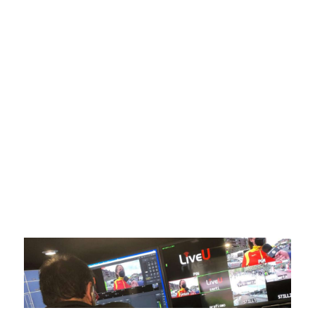
SportPublic
Somos líderes indiscutibles en el mundo de la televisión
digital deportiva. En nuestra empresa, nos enorgullece
ofrecer retransmisiones deportivas de última generación,
respaldadas por una tecnología de vanguardia. Nuestro
compromiso con la innovación y la excelencia nos ha
posicionado como referentes en la aplicación de tecnología
avanzada para brindar experiencias visuales y auditivas sin
igual a nuestros espectadores. Desde emocionantes
competiciones en vivo hasta resúmenes destacados,
estamos comprometidos en ofrecer contenido deportivo de
alta calidad, transformando la forma en que disfrutas y te
conectas con tus deportes favoritos.