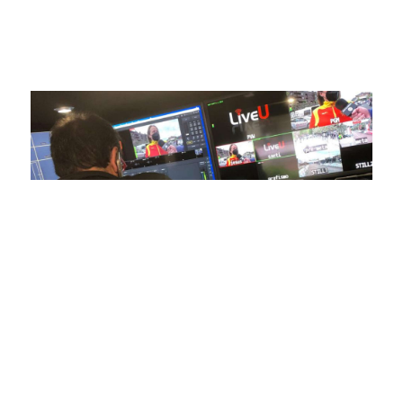
competiciones en vivo hasta resúmenes destacados,
estamos comprometidos en ofrecer contenido deportivo de
alta calidad, transformando la forma en que disfrutas y te
conectas con tus deportes favoritos.
En nuestra empresa, invertimos continuamente en
tecnología de punta para mejorar las retransmisiones
deportivas. Nuestro equipo de expertos técnicos trabaja
incansablemente para garantizar que cada detalle sea
capturado con precisión y transmitido con la máxima
calidad a través de nuestros canales digitales. Utilizamos
equipos de última generación, como cámaras de alta
definición, sistemas de transmisión en tiempo real y
plataformas interactivas, para ofrecer a nuestros
espectadores una experiencia inmersiva y envolvente. Como
pioneros en el uso de la tecnología aplicada a las