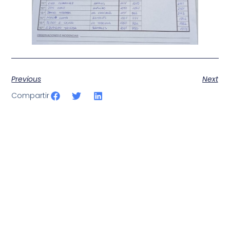
Previous
Next
Compartir
SportPublic
Somos líderes indiscutibles en el mundo de la televisión
digital deportiva. En nuestra empresa, nos enorgullece
ofrecer retransmisiones deportivas de última generación,
respaldadas por una tecnología de vanguardia. Nuestro
compromiso con la innovación y la excelencia nos ha
posicionado como referentes en la aplicación de tecnología
avanzada para brindar experiencias visuales y auditivas sin
igual a nuestros espectadores. Desde emocionantes