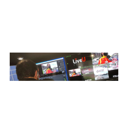
compromiso con la innovación y la excelencia nos ha
posicionado como referentes en la aplicación de tecnología
avanzada para brindar experiencias visuales y auditivas sin
igual a nuestros espectadores. Desde emocionantes
competiciones en vivo hasta resúmenes destacados,
estamos comprometidos en ofrecer contenido deportivo de
alta calidad, transformando la forma en que disfrutas y te
conectas con tus deportes favoritos.
En nuestra empresa, invertimos continuamente en
tecnología de punta para mejorar las retransmisiones
deportivas. Nuestro equipo de expertos técnicos trabaja
incansablemente para garantizar que cada detalle sea
capturado con precisión y transmitido con la máxima
calidad a través de nuestros canales digitales. Utilizamos
equipos de última generación, como cámaras de alta