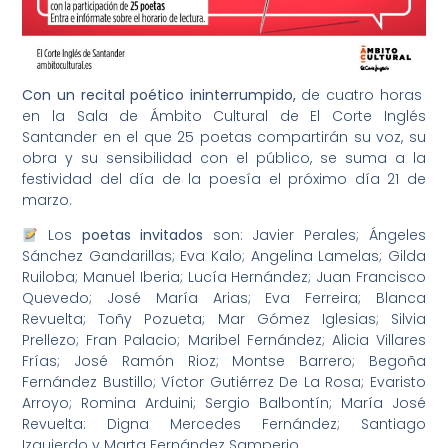
Con un recital poético ininterrumpido,
de cuatro horas
en la Sala de Ámbito Cultural de El Corte Inglés
Santander en el que 25 poetas compartirán su voz, su
obra y su sensibilidad con el público, se suma a la
festividad del día de la poesía el próximo día 21 de
marzo.
Los
poetas invitados
son: Javier Perales; Ángeles
Sánchez Gandarillas; Eva Kalo; Angelina Lamelas; Gilda
Ruiloba; Manuel Iberia; Lucía Hernández; Juan Francisco
Quevedo; José María Arias; Eva Ferreira; Blanca
Revuelta; Toñy Pozueta; Mar Gómez Iglesias; Silvia
Prellezo; Fran Palacio; Maribel Fernández; Alicia Villares
Frías; José Ramón Rioz; Montse Barrero; Begoña
Fernández Bustillo; Víctor Gutiérrez De La Rosa; Evaristo
Arroyo; Romina Arduini; Sergio Balbontín; María José
Revuelta: Digna Mercedes Fernández; Santiago
Izquierdo y Marta Fernández Samperio.