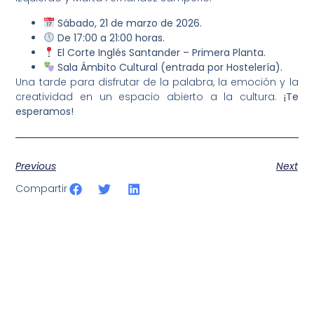
Sábado, 21 de marzo de 2026.
De 17:00 a 21:00 horas.
El Corte Inglés Santander – Primera Planta.
Sala Ámbito Cultural (entrada por Hostelería).
Una tarde para disfrutar de la palabra, la emoción y la
creatividad en un espacio abierto a la cultura.
¡Te
esperamos!
Previous
Next
Compartir
SportPublic
Somos líderes indiscutibles en el mundo de la televisión
digital deportiva. En nuestra empresa, nos enorgullece
ofrecer retransmisiones deportivas de última generación,
respaldadas por una tecnología de vanguardia. Nuestro