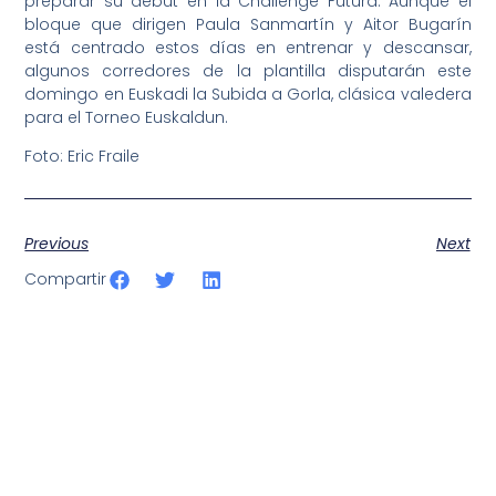
preparar su debut en la Challenge Futura. Aunque el
bloque que dirigen Paula Sanmartín y Aitor Bugarín
está centrado estos días en entrenar y descansar,
algunos corredores de la plantilla disputarán este
domingo en Euskadi la Subida a Gorla, clásica valedera
para el Torneo Euskaldun.
Foto: Eric Fraile
Previous
Next
Compartir
SportPublic
Somos líderes indiscutibles en el mundo de la televisión
digital deportiva. En nuestra empresa, nos enorgullece
ofrecer retransmisiones deportivas de última generación,
respaldadas por una tecnología de vanguardia. Nuestro
compromiso con la innovación y la excelencia nos ha