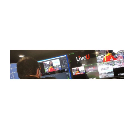
posicionado como referentes en la aplicación de tecnología
avanzada para brindar experiencias visuales y auditivas sin
igual a nuestros espectadores. Desde emocionantes
competiciones en vivo hasta resúmenes destacados,
estamos comprometidos en ofrecer contenido deportivo de
alta calidad, transformando la forma en que disfrutas y te
conectas con tus deportes favoritos.
En nuestra empresa, invertimos continuamente en
tecnología de punta para mejorar las retransmisiones
deportivas. Nuestro equipo de expertos técnicos trabaja
incansablemente para garantizar que cada detalle sea
capturado con precisión y transmitido con la máxima
calidad a través de nuestros canales digitales. Utilizamos
equipos de última generación, como cámaras de alta
definición, sistemas de transmisión en tiempo real y