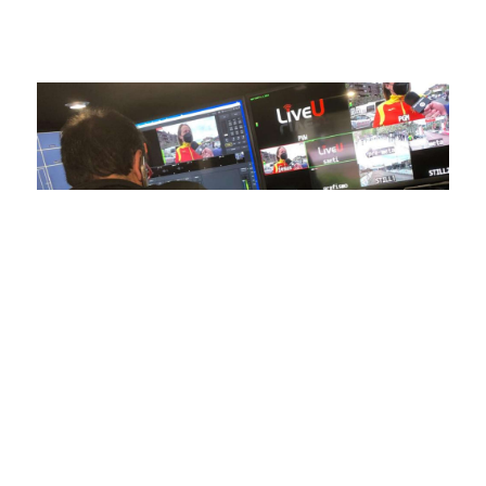
estamos comprometidos en ofrecer contenido deportivo de
alta calidad, transformando la forma en que disfrutas y te
conectas con tus deportes favoritos.
En nuestra empresa, invertimos continuamente en
tecnología de punta para mejorar las retransmisiones
deportivas. Nuestro equipo de expertos técnicos trabaja
incansablemente para garantizar que cada detalle sea
capturado con precisión y transmitido con la máxima
calidad a través de nuestros canales digitales. Utilizamos
equipos de última generación, como cámaras de alta
definición, sistemas de transmisión en tiempo real y
plataformas interactivas, para ofrecer a nuestros
espectadores una experiencia inmersiva y envolvente. Como
pioneros en el uso de la tecnología aplicada a las
retransmisiones deportivas, estamos constantemente