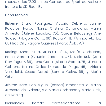
marzo, a las 12:00 en los Campos de Sport de Astillero
frente a la SD Eibar ‘B’.
Ficha técnica:
Bizkerre:
Enara Rodríguez, Victoria Cebreiro, Julene
Palacios, Naroa Flores, Cristina Ochandiano, Malen
Armesto (Julene Ladislao, 75), Garazi Belaustegi, Ane
Salazar (Nagore Garro, 66), Paula Pinilla (Ainhoa Atxirika,
66), Irati Gil y Nagore Gutiérrez (Marta Ávila, 75)
Racing:
Anna Reina, Arantxa Pérez, María Corbacho,
Paula García (Claudia Rabasco, 45), Alicia Ruiz (Ana
Domínguez, 65), Irene Canal (Aitana García, 75), Jimena
Cabrero, Naiara Ordax (Nerea de Diego, 45), Miriam
Valladolid, Xesca Carbó (Sandra Calvo, 65) y María
Ortiz.
Árbitro:
Izaro San Miguel (vasca) amonestó a Malen
Armesto, del Bizkerre, y a María Corbacho y María Ortiz,
del Racing.
Incidencias:
Partido correspondiente a la