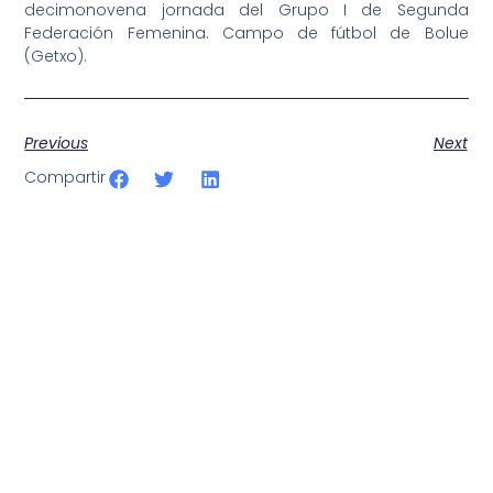
decimonovena jornada del Grupo I de Segunda
Federación Femenina. Campo de fútbol de Bolue
(Getxo).
Previous
Next
Compartir
SportPublic
Somos líderes indiscutibles en el mundo de la televisión
digital deportiva. En nuestra empresa, nos enorgullece
ofrecer retransmisiones deportivas de última generación,
respaldadas por una tecnología de vanguardia. Nuestro
compromiso con la innovación y la excelencia nos ha
posicionado como referentes en la aplicación de tecnología
avanzada para brindar experiencias visuales y auditivas sin
igual a nuestros espectadores. Desde emocionantes
competiciones en vivo hasta resúmenes destacados,