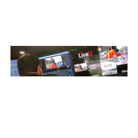
avanzada para brindar experiencias visuales y auditivas sin
igual a nuestros espectadores. Desde emocionantes
competiciones en vivo hasta resúmenes destacados,
estamos comprometidos en ofrecer contenido deportivo de
alta calidad, transformando la forma en que disfrutas y te
conectas con tus deportes favoritos.
En nuestra empresa, invertimos continuamente en
tecnología de punta para mejorar las retransmisiones
deportivas. Nuestro equipo de expertos técnicos trabaja
incansablemente para garantizar que cada detalle sea
capturado con precisión y transmitido con la máxima
calidad a través de nuestros canales digitales. Utilizamos
equipos de última generación, como cámaras de alta
definición, sistemas de transmisión en tiempo real y
plataformas interactivas, para ofrecer a nuestros