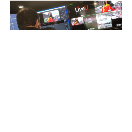
En nuestra empresa, invertimos continuamente en
tecnología de punta para mejorar las retransmisiones
deportivas. Nuestro equipo de expertos técnicos trabaja
incansablemente para garantizar que cada detalle sea
capturado con precisión y transmitido con la máxima
calidad a través de nuestros canales digitales. Utilizamos
equipos de última generación, como cámaras de alta
definición, sistemas de transmisión en tiempo real y
plataformas interactivas, para ofrecer a nuestros
espectadores una experiencia inmersiva y envolvente. Como
pioneros en el uso de la tecnología aplicada a las
retransmisiones deportivas, estamos constantemente
explorando nuevas soluciones y adoptando las últimas
tendencias para llevar a nuestros espectadores al corazón de
la acción, dondequiera que estén.