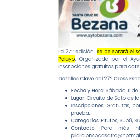
La 27ª edición
se celebrará el sá
Pelayo
. Organizado por el Ayu
inscripciones gratuitas para cat
Detalles Clave del 27º Cross Esco
Fecha y Hora:
Sábado, 11 de a
Lugar:
Circuito de Soto de l
Inscripciones:
Gratuitas, co
prueba.
Categorías:
Pitufos, Sub8, Su
Contacto:
Para más info
pilaralonsocasatro@hotmai