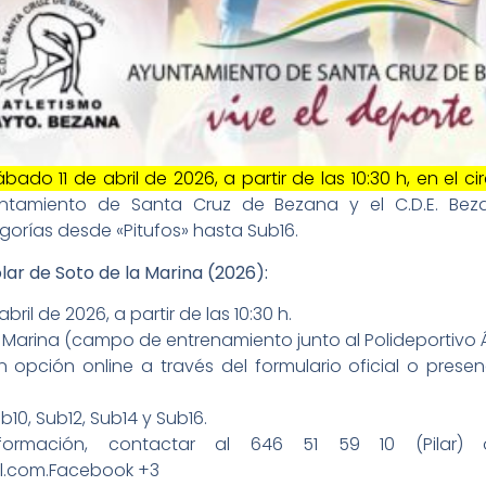
bado 11 de abril de 2026, a partir de las 10:30 h, en el ci
ntamiento de Santa Cruz de Bezana y el C.D.E. Beza
egorías desde «Pitufos» hasta Sub16.
lar de Soto de la Marina (2026):
bril de 2026, a partir de las 10:30 h.
a Marina (campo de entrenamiento junto al Polideportivo 
n opción online a través del formulario oficial o prese
b10, Sub12, Sub14 y Sub16.
rmación, contactar al 646 51 59 10 (Pilar) 
l.com.Facebook +3