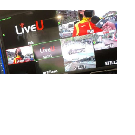
ía de punta para mejorar las retransmisiones
ncansablemente para garantizar que cada detalle sea
d a través de nuestros canales digitales. Utilizamos
ción, sistemas de transmisión en tiempo real y
adores una experiencia inmersiva y envolvente. Como
smisiones deportivas, estamos constantemente
dencias para llevar a nuestros espectadores al