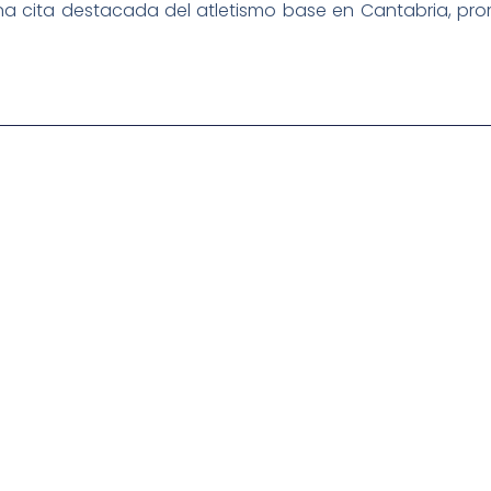
a cita destacada del atletismo base en Cantabria, prom
igital deportiva. En nuestra empresa, nos enorgullece
respaldadas por una tecnología de vanguardia. Nuestro
cionado como referentes en la aplicación de
auditivas sin igual a nuestros espectadores. Desde
stacados, estamos comprometidos en ofrecer
a en que disfrutas y te conectas con tus deportes