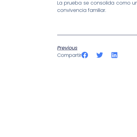
La prueba se consolida como un
convivencia familiar.
DIPTICO-27.CROSS
Descarga
Previous
Compartir
SportPublic
Somos líderes indiscutibles en el mundo de la televisión d
ofrecer retransmisiones deportivas de última generación, 
compromiso con la innovación y la excelencia nos ha posi
tecnología avanzada para brindar experiencias visuales y 
emocionantes competiciones en vivo hasta resúmenes de
contenido deportivo de alta calidad, transformando la form