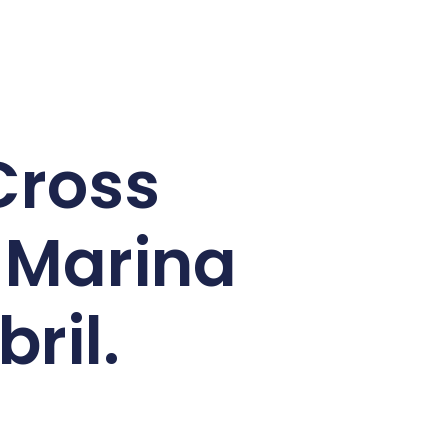
Cross
a Marina
bril.