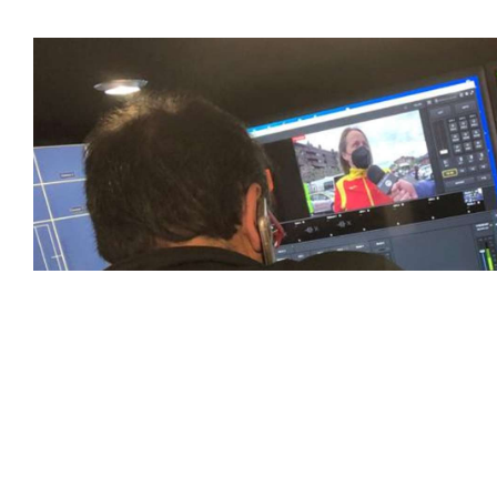
favoritos.
En nuestra empresa, invertimos continuamente en tecnolog
deportivas. Nuestro equipo de expertos técnicos trabaja i
capturado con precisión y transmitido con la máxima calida
equipos de última generación, como cámaras de alta defini
plataformas interactivas, para ofrecer a nuestros espect
pioneros en el uso de la tecnología aplicada a las retran
explorando nuevas soluciones y adoptando las últimas ten
corazón de la acción, dondequiera que estén.