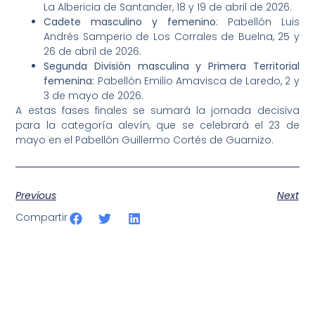
La Albericia de Santander, 18 y 19 de abril de 2026.
Cadete masculino y femenino
: Pabellón Luis
Andrés Samperio de Los Corrales de Buelna, 25 y
26 de abril de 2026.
Segunda División masculina y Primera Territorial
femenina:
Pabellón Emilio Amavisca de Laredo, 2 y
3 de mayo de 2026.
A estas fases finales se sumará la jornada decisiva
para la categoría alevín, que se celebrará el 23 de
mayo en el Pabellón Guillermo Cortés de Guarnizo.
Previous
Next
Compartir
SportPublic
Somos líderes indiscutibles en el mundo de la televisión
digital deportiva. En nuestra empresa, nos enorgullece