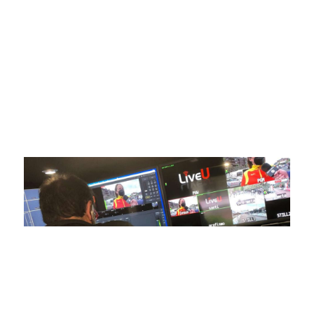
ofrecer retransmisiones deportivas de última generación,
respaldadas por una tecnología de vanguardia. Nuestro
compromiso con la innovación y la excelencia nos ha
posicionado como referentes en la aplicación de tecnología
avanzada para brindar experiencias visuales y auditivas sin
igual a nuestros espectadores. Desde emocionantes
competiciones en vivo hasta resúmenes destacados,
estamos comprometidos en ofrecer contenido deportivo de
alta calidad, transformando la forma en que disfrutas y te
conectas con tus deportes favoritos.
En nuestra empresa, invertimos continuamente en
tecnología de punta para mejorar las retransmisiones
deportivas. Nuestro equipo de expertos técnicos trabaja
incansablemente para garantizar que cada detalle sea
capturado con precisión y transmitido con la máxima