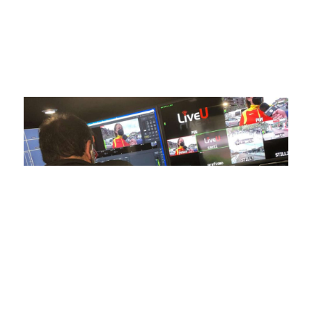
avanzada para brindar experiencias visuales y auditivas sin
igual a nuestros espectadores. Desde emocionantes
competiciones en vivo hasta resúmenes destacados,
estamos comprometidos en ofrecer contenido deportivo de
alta calidad, transformando la forma en que disfrutas y te
conectas con tus deportes favoritos.
En nuestra empresa, invertimos continuamente en
tecnología de punta para mejorar las retransmisiones
deportivas. Nuestro equipo de expertos técnicos trabaja
incansablemente para garantizar que cada detalle sea
capturado con precisión y transmitido con la máxima
calidad a través de nuestros canales digitales. Utilizamos
equipos de última generación, como cámaras de alta
definición, sistemas de transmisión en tiempo real y
plataformas interactivas, para ofrecer a nuestros