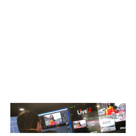
SportPublic
Somos líderes indiscutibles en el mundo de la televisión
digital deportiva. En nuestra empresa, nos enorgullece
ofrecer retransmisiones deportivas de última generación,
respaldadas por una tecnología de vanguardia. Nuestro
compromiso con la innovación y la excelencia nos ha
posicionado como referentes en la aplicación de tecnología
avanzada para brindar experiencias visuales y auditivas sin
igual a nuestros espectadores. Desde emocionantes
competiciones en vivo hasta resúmenes destacados,
estamos comprometidos en ofrecer contenido deportivo de
alta calidad, transformando la forma en que disfrutas y te
conectas con tus deportes favoritos.