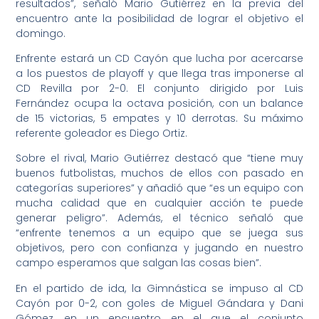
resultados”, señaló Mario Gutiérrez en la previa del
encuentro ante la posibilidad de lograr el objetivo el
domingo.
Enfrente estará un CD Cayón que lucha por acercarse
a los puestos de playoff y que llega tras imponerse al
CD Revilla por 2-0. El conjunto dirigido por Luis
Fernández ocupa la octava posición, con un balance
de 15 victorias, 5 empates y 10 derrotas. Su máximo
referente goleador es Diego Ortiz.
Sobre el rival, Mario Gutiérrez destacó que “tiene muy
buenos futbolistas, muchos de ellos con pasado en
categorías superiores” y añadió que “es un equipo con
mucha calidad que en cualquier acción te puede
generar peligro”. Además, el técnico señaló que
“enfrente tenemos a un equipo que se juega sus
objetivos, pero con confianza y jugando en nuestro
campo esperamos que salgan las cosas bien”.
En el partido de ida, la Gimnástica se impuso al CD
Cayón por 0-2, con goles de Miguel Gándara y Dani
Gómez, en un encuentro en el que el conjunto