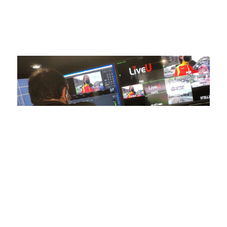
igual a nuestros espectadores. Desde emocionantes
competiciones en vivo hasta resúmenes destacados,
estamos comprometidos en ofrecer contenido deportivo de
alta calidad, transformando la forma en que disfrutas y te
conectas con tus deportes favoritos.
En nuestra empresa, invertimos continuamente en
tecnología de punta para mejorar las retransmisiones
deportivas. Nuestro equipo de expertos técnicos trabaja
incansablemente para garantizar que cada detalle sea
capturado con precisión y transmitido con la máxima
calidad a través de nuestros canales digitales. Utilizamos
equipos de última generación, como cámaras de alta
definición, sistemas de transmisión en tiempo real y
plataformas interactivas, para ofrecer a nuestros
espectadores una experiencia inmersiva y envolvente. Como