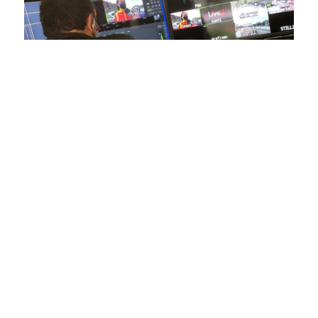
En nuestra empresa, invertimos continuamente en
tecnología de punta para mejorar las retransmisiones
deportivas. Nuestro equipo de expertos técnicos trabaja
incansablemente para garantizar que cada detalle sea
capturado con precisión y transmitido con la máxima
calidad a través de nuestros canales digitales. Utilizamos
equipos de última generación, como cámaras de alta
definición, sistemas de transmisión en tiempo real y
plataformas interactivas, para ofrecer a nuestros
espectadores una experiencia inmersiva y envolvente. Como
pioneros en el uso de la tecnología aplicada a las
retransmisiones deportivas, estamos constantemente
explorando nuevas soluciones y adoptando las últimas
tendencias para llevar a nuestros espectadores al corazón de
la acción, dondequiera que estén.