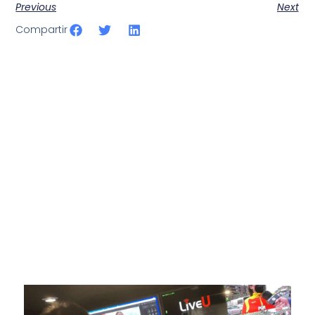
Previous
Next
Compartir
SportPublic
Somos líderes indiscutibles en el mundo de la televisión
digital deportiva. En nuestra empresa, nos enorgullece
ofrecer retransmisiones deportivas de última generación,
respaldadas por una tecnología de vanguardia. Nuestro
compromiso con la innovación y la excelencia nos ha
posicionado como referentes en la aplicación de tecnología
avanzada para brindar experiencias visuales y auditivas sin
igual a nuestros espectadores. Desde emocionantes
competiciones en vivo hasta resúmenes destacados,
estamos comprometidos en ofrecer contenido deportivo de
alta calidad, transformando la forma en que disfrutas y te
conectas con tus deportes favoritos.