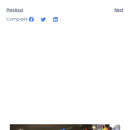
Previous
Next
Compartir
SportPublic
Somos líderes indiscutibles en el mundo de la televisión
digital deportiva. En nuestra empresa, nos enorgullece
ofrecer retransmisiones deportivas de última generación,
respaldadas por una tecnología de vanguardia. Nuestro
compromiso con la innovación y la excelencia nos ha
posicionado como referentes en la aplicación de tecnología
avanzada para brindar experiencias visuales y auditivas sin
igual a nuestros espectadores. Desde emocionantes
competiciones en vivo hasta resúmenes destacados,
estamos comprometidos en ofrecer contenido deportivo de
alta calidad, transformando la forma en que disfrutas y te
conectas con tus deportes favoritos.