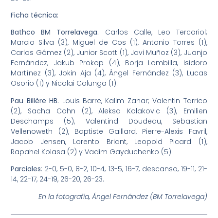
Ficha técnica:
Bathco BM Torrelavega.
Carlos Calle, Leo Tercariol;
Marcio Silva (3), Miguel de Cos (1), Antonio Torres (1),
Carlos Gómez (2), Junior Scott (1), Javi Muñoz (3), Juanjo
Fernández, Jakub Prokop (4), Borja Lombilla, Isidoro
Martínez (3), Jokin Aja (4), Ángel Fernández (3), Lucas
Osorio (1) y Nicolai Colunga (1).
Pau Billère HB.
Louis Barre, Kalim Zahar; Valentin Tarrico
(2), Sacha Cohn (2), Aleksa Kolakovic (3), Emilien
Deschamps (5), Valentind Doudeau, Sebastian
Vellenoweth (2), Baptiste Gaillard, Pierre-Alexis Favril,
Jacob Jensen, Lorento Briant, Leopold Picard (1),
Rapahel Kolasa (2) y Vadim Gayduchenko (5).
Parciales
: 2-0, 5-0, 8-2, 10-4, 13-5, 16-7, descanso, 19-11, 21-
14, 22-17, 24-19, 26-20, 26-23.
En la fotografía, Ángel Fernández (BM Torrelavega)