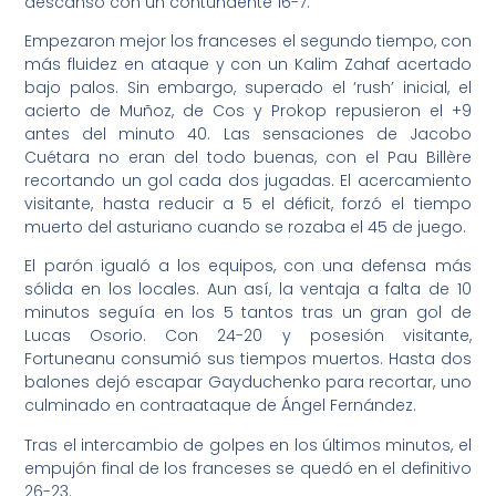
descanso con un contundente 16-7.
Empezaron mejor los franceses el segundo tiempo, con
más fluidez en ataque y con un Kalim Zahaf acertado
bajo palos. Sin embargo, superado el ‘rush’ inicial, el
acierto de Muñoz, de Cos y Prokop repusieron el +9
antes del minuto 40. Las sensaciones de Jacobo
Cuétara no eran del todo buenas, con el Pau Billère
recortando un gol cada dos jugadas. El acercamiento
visitante, hasta reducir a 5 el déficit, forzó el tiempo
muerto del asturiano cuando se rozaba el 45 de juego.
El parón igualó a los equipos, con una defensa más
sólida en los locales. Aun así, la ventaja a falta de 10
minutos seguía en los 5 tantos tras un gran gol de
Lucas Osorio. Con 24-20 y posesión visitante,
Fortuneanu consumió sus tiempos muertos. Hasta dos
balones dejó escapar Gayduchenko para recortar, uno
culminado en contraataque de Ángel Fernández.
Tras el intercambio de golpes en los últimos minutos, el
empujón final de los franceses se quedó en el definitivo
26-23.