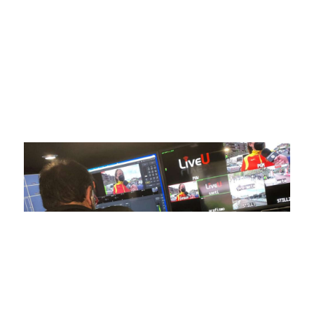
respaldadas por una tecnología de vanguardia. Nuestro
compromiso con la innovación y la excelencia nos ha
posicionado como referentes en la aplicación de tecnología
avanzada para brindar experiencias visuales y auditivas sin
igual a nuestros espectadores. Desde emocionantes
competiciones en vivo hasta resúmenes destacados,
estamos comprometidos en ofrecer contenido deportivo de
alta calidad, transformando la forma en que disfrutas y te
conectas con tus deportes favoritos.
En nuestra empresa, invertimos continuamente en
tecnología de punta para mejorar las retransmisiones
deportivas. Nuestro equipo de expertos técnicos trabaja
incansablemente para garantizar que cada detalle sea
capturado con precisión y transmitido con la máxima
calidad a través de nuestros canales digitales. Utilizamos