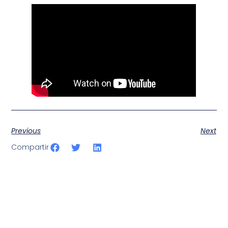
Previous
Next
Compartir
SportPublic
Somos líderes indiscutibles en el mundo de la televisión
digital deportiva. En nuestra empresa, nos enorgullece
ofrecer retransmisiones deportivas de última generación,