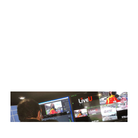
SportPublic
Somos líderes indiscutibles en el mundo de la televisión
digital deportiva. En nuestra empresa, nos enorgullece
ofrecer retransmisiones deportivas de última generación,
respaldadas por una tecnología de vanguardia. Nuestro
compromiso con la innovación y la excelencia nos ha
posicionado como referentes en la aplicación de tecnología
avanzada para brindar experiencias visuales y auditivas sin
igual a nuestros espectadores. Desde emocionantes
competiciones en vivo hasta resúmenes destacados,
estamos comprometidos en ofrecer contenido deportivo de
alta calidad, transformando la forma en que disfrutas y te
conectas con tus deportes favoritos.
En nuestra empresa, invertimos continuamente en